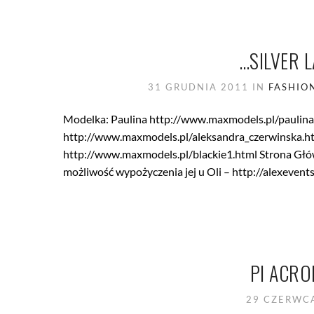
…SILVER 
31 GRUDNIA 2011
IN
FASHIO
Modelka: Paulina http://www.maxmodels.pl/paulina
http://www.maxmodels.pl/aleksandra_czerwinska.htm
http://www.maxmodels.pl/blackie1.html Strona Główn
możliwość wypożyczenia jej u Oli – http://alexevents.
PI ACRO
29 CZERWC