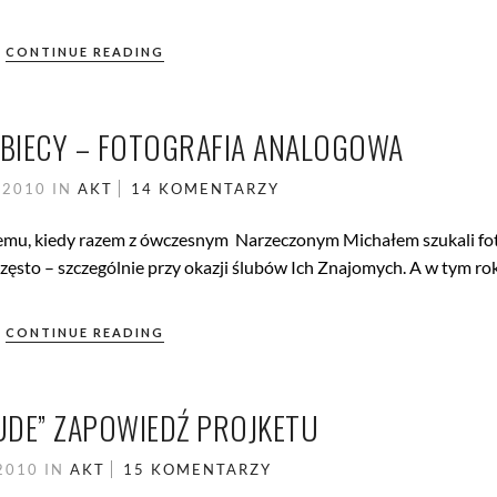
CONTINUE READING
OBIECY – FOTOGRAFIA ANALOGOWA
 2010
IN
AKT
14 KOMENTARZY
t temu, kiedy razem z ówczesnym Narzeczonym Michałem szukali f
 często – szczególnie przy okazji ślubów Ich Znajomych. A w tym ro
CONTINUE READING
UDE” ZAPOWIEDŹ PROJKETU
2010
IN
AKT
15 KOMENTARZY