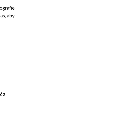
ografie
as, aby
ć z