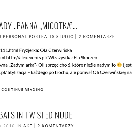
LADY…PANNA „MIGOTKA”…
N
PERSONAL
PORTRAITS
STUDIO
2 KOMENTARZE
111.html Fryzjerka: Ola Czerwińska
l http://alexevents.pl/ Wizażystka: Ela Skoczeń
a „Zadymiarka”- Oli sprzęcicho :), które nieźle nadymiło
(jest
pl/ Stylizacja – każdego po trochu, ale pomysł Oli Czerwińskiej na
CONTINUE READING
BATS IN TWISTED NUDE
A 2010
IN
AKT
9 KOMENTARZY