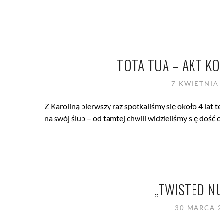
TOTA TUA – AKT K
7 KWIETNIA
Z Karoliną pierwszy raz spotkaliśmy się około 4 la
na swój ślub – od tamtej chwili widzieliśmy się dość
„TWISTED N
30 MARCA 