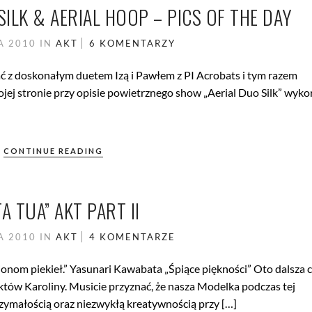
ILK & AERIAL HOOP – PICS OF THE DAY
A 2010
IN
AKT
6 KOMENTARZY
ć z doskonałym duetem Izą i Pawłem z PI Acrobats i tym razem
jej stronie przy opisie powietrznego show „Aerial Duo Silk” wyko
CONTINUE READING
A TUA” AKT PART II
A 2010
IN
AKT
4 KOMENTARZE
onom piekieł.” Yasunari Kawabata „Śpiące piękności” Oto dalsza c
któw Karoliny. Musicie przyznać, że nasza Modelka podczas tej
rzymałością oraz niezwykłą kreatywnością przy […]