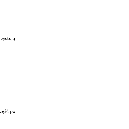
rzystują
zęść, po