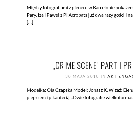
Między fotografiami z pleneru w Barcelonie pokażemy 
Pary. Iza i Paweł z PI Acrobats już dwa razy gościli 
[…]
„CRIME SCENE” PART I 
30 MAJA 2010
IN
AKT
ENGA
Modelka: Ola Czapska Model: Jonasz K. Wizaż: Elena
pieprzem i pikanterią…Dwie fotografie wielkoformat