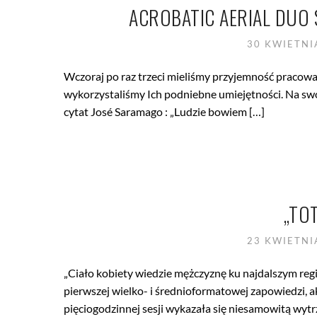
ACROBATIC AERIAL DUO S
30 KWIETNI
Wczoraj po raz trzeci mieliśmy przyjemność pracowa
wykorzystaliśmy Ich podniebne umiejętności. Na swo
cytat José Saramago : „Ludzie bowiem […]
„TOT
23 KWIETNI
„Ciało kobiety wiedzie mężczyznę ku najdalszym regi
pierwszej wielko- i średnioformatowej zapowiedzi, a
pięciogodzinnej sesji wykazała się niesamowitą wyt