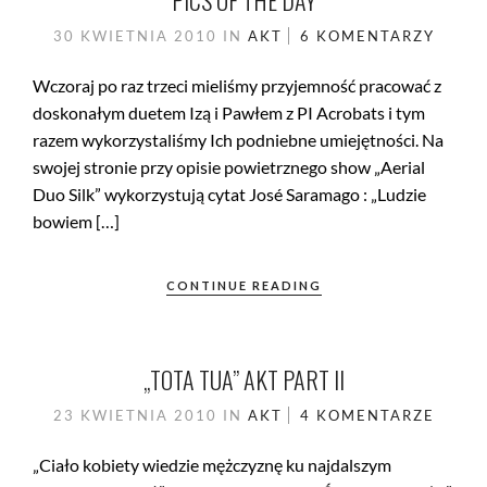
PICS OF THE DAY
30 KWIETNIA 2010
IN
AKT
6 KOMENTARZY
Wczoraj po raz trzeci mieliśmy przyjemność pracować z
doskonałym duetem Izą i Pawłem z PI Acrobats i tym
razem wykorzystaliśmy Ich podniebne umiejętności. Na
swojej stronie przy opisie powietrznego show „Aerial
Duo Silk” wykorzystują cytat José Saramago : „Ludzie
bowiem […]
CONTINUE READING
„TOTA TUA” AKT PART II
23 KWIETNIA 2010
IN
AKT
4 KOMENTARZE
„Ciało kobiety wiedzie mężczyznę ku najdalszym