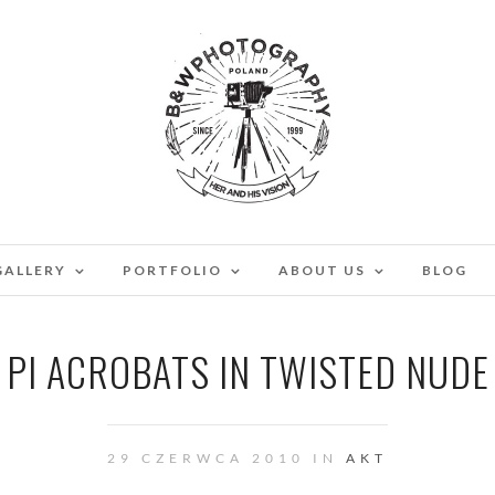
GALLERY
PORTFOLIO
ABOUT US
BLOG
PI ACROBATS IN TWISTED NUDE
29 CZERWCA 2010 IN
AKT