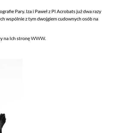
grafie Pary. Iza i Paweł z PI Acrobats już dwa razy
zonych wspólnie z tym dwojgiem cudownych osób na
my na Ich stronę
WWW
.