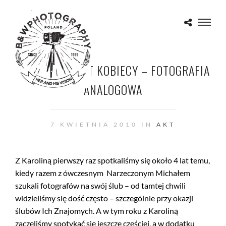
TOTA TUA – AKT KOBIECY – FOTOGRAFIA
ANALOGOWA
7 KWIETNIA 2010 IN
AKT
Z Karoliną pierwszy raz spotkaliśmy się około 4 lat temu,
kiedy razem z ówczesnym Narzeczonym Michałem
szukali fotografów na swój ślub – od tamtej chwili
widzieliśmy się dość często – szczególnie przy okazji
ślubów Ich Znajomych. A w tym roku z Karoliną
zaczęliśmy spotykać się jeszcze częściej, a w dodatku