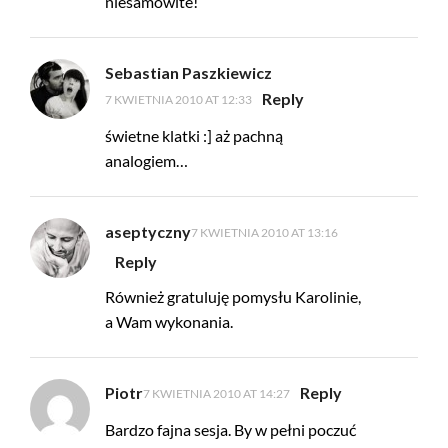
niesamowite!
Sebastian Paszkiewicz
Reply
7 KWIETNIA 2010 AT 12:33
świetne klatki :] aż pachną
analogiem…
aseptyczny
7 KWIETNIA 2010 AT 13:16
Reply
Również gratuluję pomysłu Karolinie,
a Wam wykonania.
Piotr
Reply
7 KWIETNIA 2010 AT 14:27
Bardzo fajna sesja. By w pełni poczuć