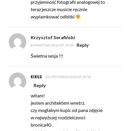
przyjemność fotografii analogowej to
teraz jeszcze musicie ręcznie
wyplamkować odbitki
Krzysztof Serafiński
Reply
8 KWIETNIA 2010 AT 19:39
Świetna sesja !!!
KINGA
18 LISTOPADA 2010 AT 18:54
Reply
witam!
jestem architektem wnetrz.
czy mogłabym kupic od pana zdjęcie
w najwyższej rozdzielczosci
bronica40 .