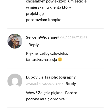
chciałabym powiekszyć i umieścic je
w mieszkaniu klienta który
projektuję.
pozdrawiam k.popko
SercemWidziane
8 MAJA 2019 AT 22:43
Reply
Piękne rzeźby człowieka,
fantastyczna sesja
Lubov Lisitsa photography
Reply
3 WRZEŚNIA 2020 AT 17:47
Wow ! Zdjęcia piękne ! Bardzo
podoba mi się obróbka !