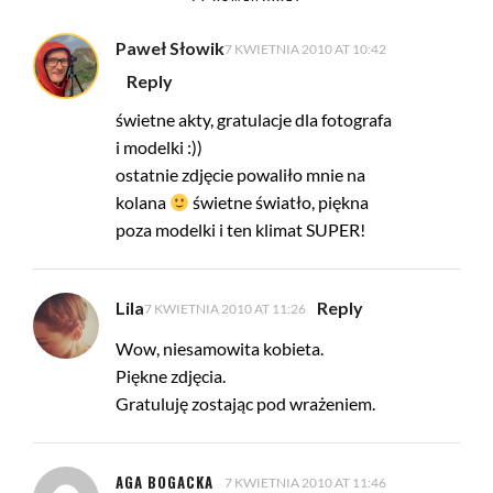
Paweł Słowik
7 KWIETNIA 2010 AT 10:42
Reply
świetne akty, gratulacje dla fotografa
i modelki :))
ostatnie zdjęcie powaliło mnie na
kolana
świetne światło, piękna
poza modelki i ten klimat SUPER!
Lila
Reply
7 KWIETNIA 2010 AT 11:26
Wow, niesamowita kobieta.
Piękne zdjęcia.
Gratuluję zostając pod wrażeniem.
AGA BOGACKA
7 KWIETNIA 2010 AT 11:46