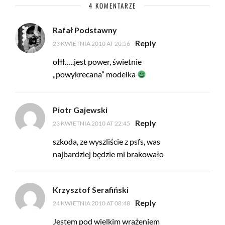
4 KOMENTARZE
Rafał Podstawny
Reply
23 KWIETNIA 2010 AT 20:56
ołłł…..jest power, świetnie
„powykrecana” modelka
Piotr Gajewski
Reply
23 KWIETNIA 2010 AT 22:45
szkoda, ze wyszliście z psfs, was
najbardziej będzie mi brakowało
Krzysztof Serafiński
Reply
24 KWIETNIA 2010 AT 08:48
Jestem pod wielkim wrażeniem