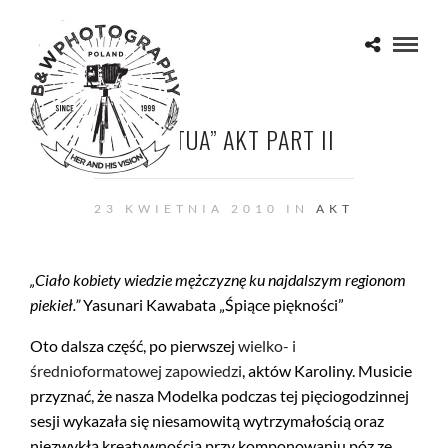
„TOTA TUA” AKT PART II
23 KWIETNIA 2010 IN
AKT
„Ciało kobiety wiedzie mężczyznę ku najdalszym regionom
piekieł.”
Yasunari Kawabata „Śpiące piękności”
Oto dalsza część, po pierwszej
wielko- i
średnioformatowej zapowiedzi
, aktów Karoliny. Musicie
przyznać, że nasza Modelka podczas tej pięciogodzinnej
sesji wykazała się niesamowitą wytrzymałością oraz
niezwykłą kreatywnością przy komponowaniu póz ze