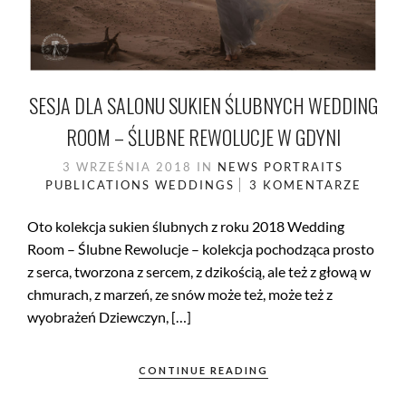
SESJA DLA SALONU SUKIEN ŚLUBNYCH WEDDING
ROOM – ŚLUBNE REWOLUCJE W GDYNI
3 WRZEŚNIA 2018
IN
NEWS
PORTRAITS
PUBLICATIONS
WEDDINGS
3 KOMENTARZE
Oto kolekcja sukien ślubnych z roku 2018 Wedding
Room – Ślubne Rewolucje – kolekcja pochodząca prosto
z serca, tworzona z sercem, z dzikością, ale też z głową w
chmurach, z marzeń, ze snów może też, może też z
wyobrażeń Dziewczyn, […]
CONTINUE READING