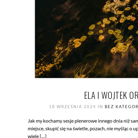
ELA I WOJTEK O
18 WRZEŚNIA 2024
IN
BEZ KATEGOR
Jak my kochamy sesje plenerowe innego dnia niż sam
miejsce, skupić się na świetle, pozach, nie myśląc 
wiele […]