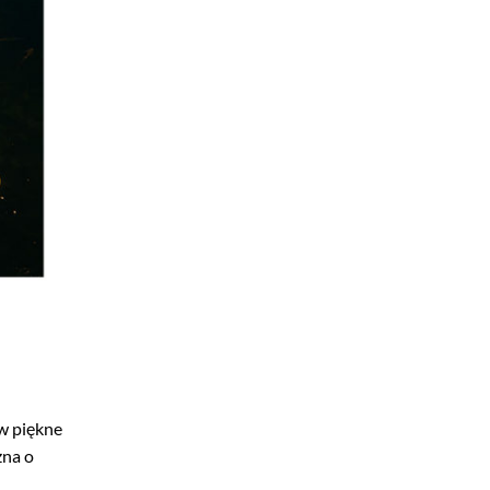
 w piękne
żna o