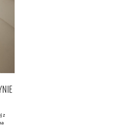
YNIE
j z
na