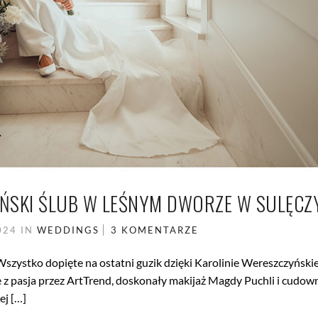
ŃSKI ŚLUB W LEŚNYM DWORZE W SULĘCZ
2024
IN
WEDDINGS
3 KOMENTARZE
Wszystko dopięte na ostatni guzik dzięki Karolinie Wereszczyńskie
 z pasja przez ArtTrend, doskonały makijaż Magdy Puchli i cudow
ej […]