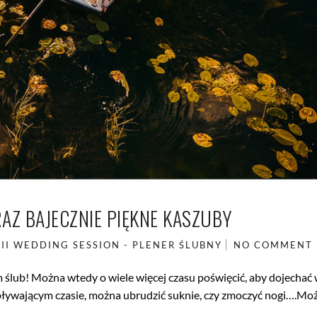
RAZ BAJECZNIE PIĘKNE KASZUBY
II
WEDDING SESSION - PLENER ŚLUBNY
NO COMMENT
 ślub! Można wtedy o wiele więcej czasu poświęcić, aby dojechać
o upływającym czasie, można ubrudzić suknie, czy zmoczyć nogi….Mo