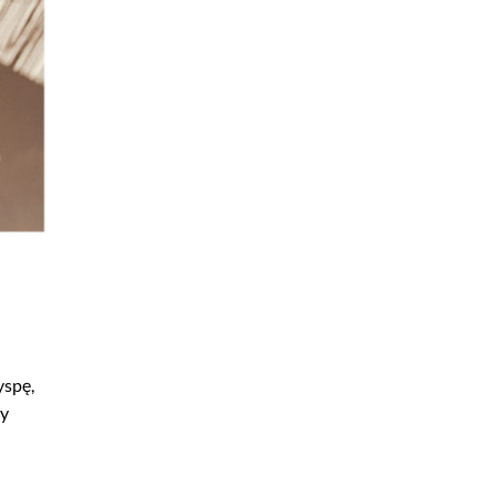
yspę,
zy