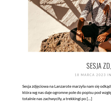
SESJA Z
18 MARCA 2023
I
Sesja zdjęciowa na Lanzarote marzyła nam się odkąd
która wg nas daje ogromne pole do popisu pod wzglę
totalnie nas zachwyciły, a trekkingi po […]