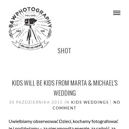
SHOT
KIDS WILL BE KIDS FROM MARTA & MICHAEL’S
WEDDING
30 PAŹDZIERNIKA 2015
IN
KIDS
WEDDINGS
NO
COMMENT
Uwielbiamy obserwować Dzieci, kochamy fotografować
je i podziwiamy – za niesamowitą energię, za radość, za