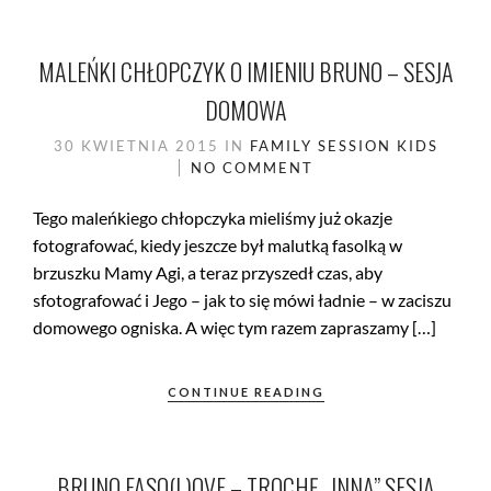
MALEŃKI CHŁOPCZYK O IMIENIU BRUNO – SESJA
DOMOWA
30 KWIETNIA 2015
IN
FAMILY SESSION
KIDS
NO COMMENT
Tego maleńkiego chłopczyka mieliśmy już okazje
fotografować, kiedy jeszcze był malutką fasolką w
brzuszku Mamy Agi, a teraz przyszedł czas, aby
sfotografować i Jego – jak to się mówi ładnie – w zaciszu
domowego ogniska. A więc tym razem zapraszamy […]
CONTINUE READING
BRUNO FASO(L)OVE – TROCHĘ „INNA” SESJA