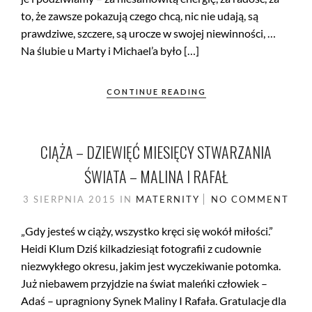
to, że zawsze pokazują czego chcą, nic nie udają, są
prawdziwe, szczere, są urocze w swojej niewinności, …
Na ślubie u Marty i Michael’a było […]
CONTINUE READING
CIĄŻA – DZIEWIĘĆ MIESIĘCY STWARZANIA
ŚWIATA – MALINA I RAFAŁ
3 SIERPNIA 2015
IN
MATERNITY
NO COMMENT
„Gdy jesteś w ciąży, wszystko kręci się wokół miłości.”
Heidi Klum Dziś kilkadziesiąt fotografii z cudownie
niezwykłego okresu, jakim jest wyczekiwanie potomka.
Już niebawem przyjdzie na świat maleńki człowiek –
Adaś – upragniony Synek Maliny I Rafała. Gratulacje dla