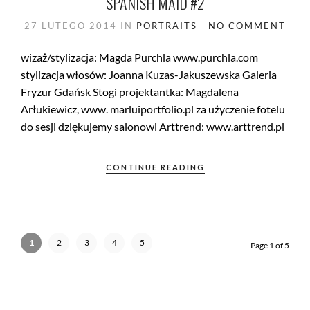
SPANISH MAID #2
27 LUTEGO 2014
IN
PORTRAITS
NO COMMENT
wizaż/stylizacja: Magda Purchla www.purchla.com
stylizacja włosów: Joanna Kuzas-Jakuszewska Galeria
Fryzur Gdańsk Stogi projektantka: Magdalena
Arłukiewicz, www. marluiportfolio.pl za użyczenie fotelu
do sesji dziękujemy salonowi Arttrend: www.arttrend.pl
CONTINUE READING
1
2
3
4
5
Page 1 of 5