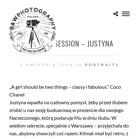
BOUDOIR SESSION – JUSTYNA
1 KWIETNIA 2014 IN
PORTRAITS
„A girl should be two things – classy i fabulous.” Coco
Chanel
Justyna wpadła na cudowny pomysł, żeby przed ślubem
zrobić u nas sesję buduarową w prezencie dla swojego
Narzeczonego, którą podaruje Mu w dniu ślubu. W
wielkim sekrecie, specjalnie z Warszawy – przyjechała do
nas, abyśmy stworzyli coś razem. Klimat miał być retro, z