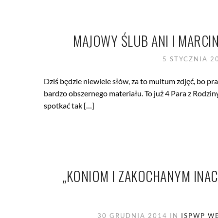
MAJOWY ŚLUB ANI I MARC
5 STYCZNIA 
Dziś będzie niewiele słów, za to multum zdjęć, bo praw
bardzo obszernego materiału. To już 4 Para z Rodzi
spotkać tak […]
„KONIOM I ZAKOCHANYM INACZE
30 GRUDNIA 2014
IN
ISPWP
WE