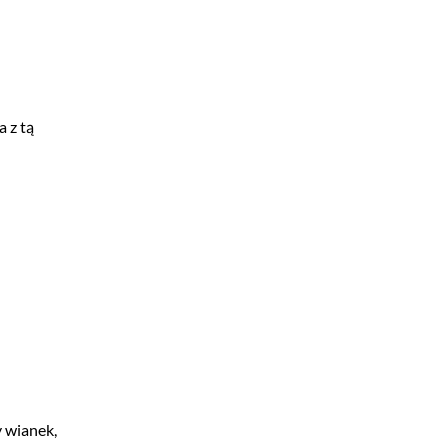
a z tą
y wianek,