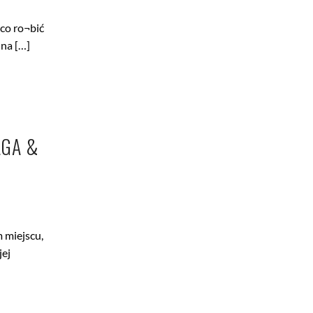
 co ro¬bić
¬na […]
AGA &
 miejscu,
jej