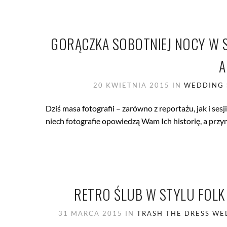
GORĄCZKA SOBOTNIEJ NOCY W 
A
20 KWIETNIA 2015
IN
WEDDING 
Dziś masa fotografii – zarówno z reportażu, jak i sesj
niech fotografie opowiedzą Wam Ich historię, a przyn
RETRO ŚLUB W STYLU FOLK
31 MARCA 2015
IN
TRASH THE DRESS
WED