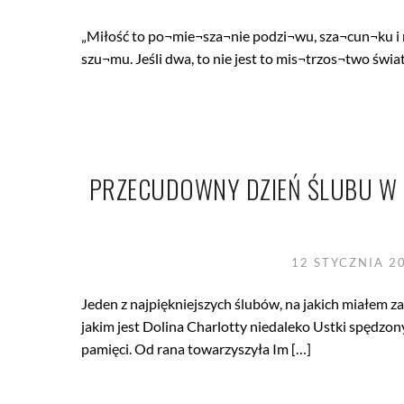
„Miłość to po¬mie¬sza¬nie podzi¬wu, sza¬cun¬ku i na
szu¬mu. Jeśli dwa, to nie jest to mis¬trzos¬two świata
PRZECUDOWNY DZIEŃ ŚLUBU W D
12 STYCZNIA 2
Jeden z najpiękniejszych ślubów, na jakich miałem 
jakim jest Dolina Charlotty niedaleko Ustki spędzo
pamięci. Od rana towarzyszyła Im […]