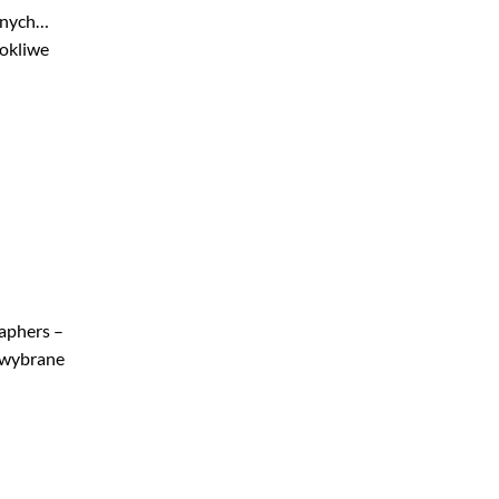
cznych…
rokliwe
aphers –
a wybrane