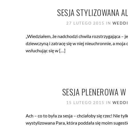
SESJA STYLIZOWANA AL
27 LUTEGO 2015
IN
WEDDI
„Wiedziałem, że nadchodzi chwila rozstrzygająca – jeś
dziewczyną i zatracę się w niej nieuchronnie, a moja
wsłuchując się w […]
SESJA PLENEROWA W 
15 LUTEGO 2015
IN
WEDDI
Ach – co to była za sesja – chciałoby się rzec! Nie 
wystylizowana Para, która poddała się moim sugesti