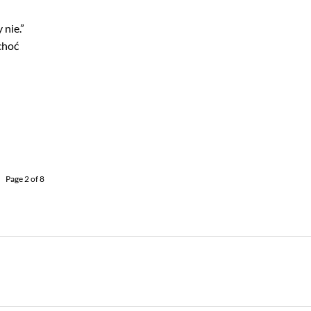
 nie.”
choć
Page 2 of 8