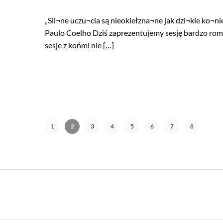
„Sil¬ne uczu¬cia są nieokiełzna¬ne jak dzi¬kie ko¬nie
Paulo Coelho Dziś zaprezentujemy sesję bardzo roman
sesje z końmi nie […]
1
2
3
4
5
6
7
8