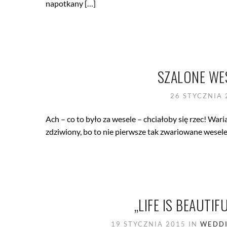
napotkany […]
SZALONE WE
26 STYCZNIA
Ach – co to było za wesele – chciałoby się rzec! Wari
zdziwiony, bo to nie pierwsze tak zwariowane wesele
„LIFE IS BEAUTIF
19 STYCZNIA 2015
IN
WEDDI