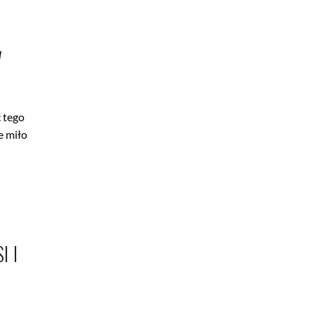
W
ć tego
e miło
I I