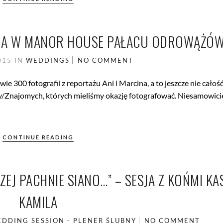
INA W MANOR HOUSE PAŁACU ODROWĄŻÓ
2015
IN
WEDDINGS
NO COMMENT
ie 300 fotografii z reportażu Ani i Marcina, a to jeszcze nie całoś
ny/Znajomych, których mieliśmy okazję fotografować. Niesamowici
CONTINUE READING
J PACHNIE SIANO…” – SESJA Z KOŃMI KAS
KAMILA
DDING SESSION - PLENER ŚLUBNY
NO COMMENT