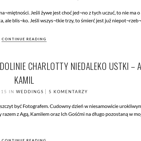
¬miętności. Jeśli żywe jest choć jed¬no z tych uczuć, to nie ma o
, ale blis¬ko. Jeśli wszys¬tkie trzy, to śmierć jest już niepot¬rzeb
CONTINUE READING
OLINIE CHARLOTTY NIEDALEKO USTKI – 
KAMIL
015
IN
WEDDINGS
5 KOMENTARZY
zaszczyt być Fotografem. Cudowny dzień w niesamowicie urokliwym
ny razem z Agą, Kamilem oraz Ich Gośćmi na długo pozostaną w mo
CONTINUE READING