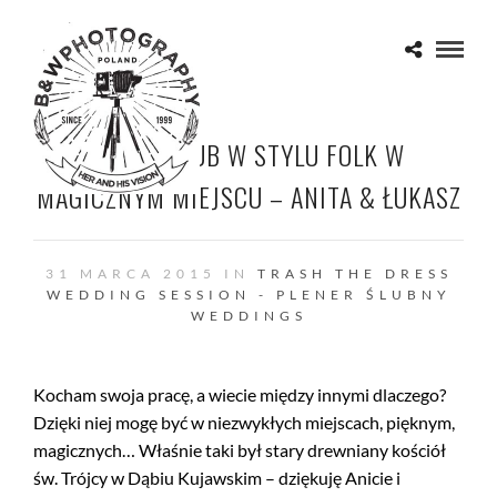
RETRO ŚLUB W STYLU FOLK W
MAGICZNYM MIEJSCU – ANITA & ŁUKASZ
31 MARCA 2015 IN
TRASH THE DRESS
WEDDING SESSION - PLENER ŚLUBNY
WEDDINGS
Kocham swoja pracę, a wiecie między innymi dlaczego?
Dzięki niej mogę być w niezwykłych miejscach, pięknym,
magicznych… Właśnie taki był stary drewniany kościół
św. Trójcy w Dąbiu Kujawskim – dziękuję Anicie i