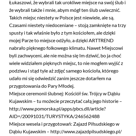
Łukaszowi, że wybrali tak urokliwe miejsce na swój ślub i
że wybrali także i mnie, abym mógł ten ślub uwiecznić.
Takich miejsc niestety w Polsce jest niewiele, ale są.
Czasami niestety niedoceniane – stoją zamknięte na trzy
spusty i tak właśnie było z tym kościołem, ale dzięki
mojej Parze to miejsce odżyło, a dzięki ARTTREND
nabrało pięknego folkowego klimatu. Nawet Miejscowi
byli zachwyceni, ale nie można się Im dziwić, bo ja choć
wiele widziałem pięknych miejsc, to nie mogłem wyjść z
podziwu i stąd tyle aż zdjęć samego kościoła, którego
udało mi się odwiedzić zanim jeszcze dotarłem na
przygotowania do Pary Młodej.
Miejsce ceremonii ślubnej: Kościół św. Trójcy w Dąbiu
Kujawskim – tu możecie przeczytać całą jego historie –
http://www.pomorska.pl/apps/pbcs.dll/article?
AID=/20091031/TURYSTYKA/246562488
Miejsce wesela i przygotowań: Zajazd Piłsudskiego w
Dąbiu Kujawskim – http://www.zajazdpilsudskiego.pl/