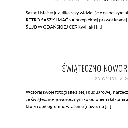
Sashę i Maćka już kilka razy widzieliście na naszym 
RETRO SASZY I MAĆKA przepięknej prawosławne
ŚLUB W GDAŃSKIEJ CERKWI jak i […]
ŚWIĄTECZNO NOWORO
23 GRUDNIA 
Wczoraj swoje fotografie z sesji buduarowej, narzecz
ze świąteczno-noworocznym kolodionem i kilkoma a
który robił ogromne wrażenie (nawet na […]