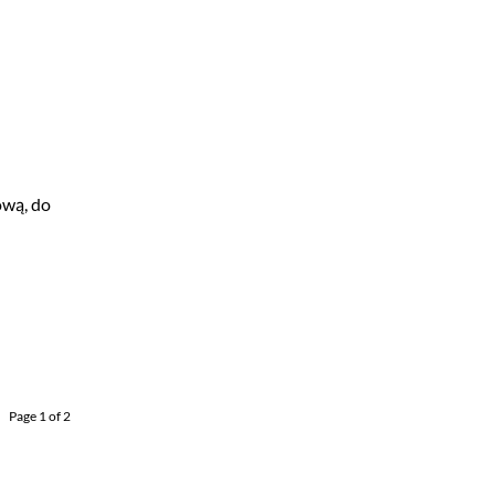
ową, do
Page 1 of 2