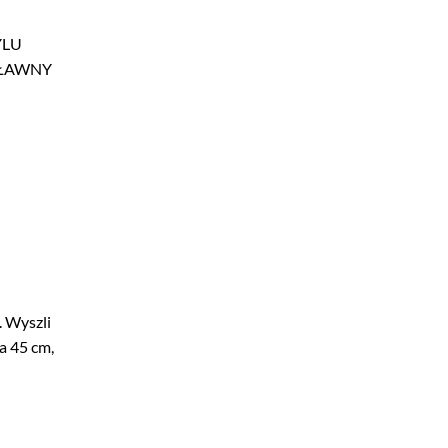
TYLU
OSŁAWNY
. Wyszli
a 45 cm,