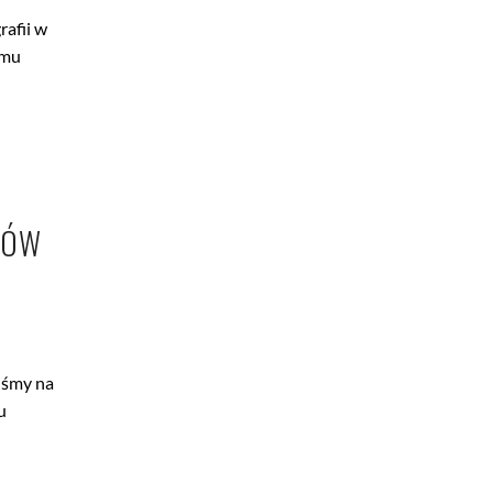
afii w
omu
TÓW
iśmy na
u