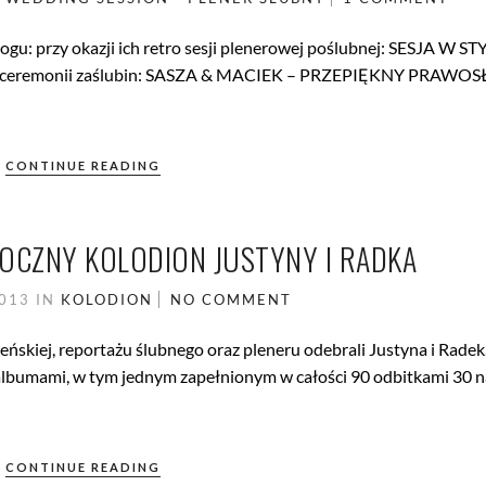
blogu: przy okazji ich retro sesji plenerowej poślubnej: SESJA W S
j ceremonii zaślubin: SASZA & MACIEK – PRZEPIĘKNY PRAW
CONTINUE READING
CZNY KOLODION JUSTYNY I RADKA
2013
IN
KOLODION
NO COMMENT
eńskiej, reportażu ślubnego oraz pleneru odebrali Justyna i Radek
lbumami, w tym jednym zapełnionym w całości 90 odbitkami 30 n
CONTINUE READING