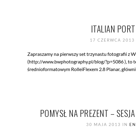
ITALIAN POR
17 CZERWCA 201
Zapraszamy na pierwszy set trzynastu fotografii z Wł
(http://www.bwphotography.pl/blog/?p=5086 ), to te
średnioformatowym RolleiFlexem 2.8 Planar, głównie
POMYSŁ NA PREZENT – SESJ
30 MAJA 2013
IN
EN