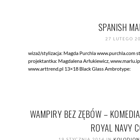
SPANISH MA
27 LUTEGO 2
wizaż/stylizacja: Magda Purchla www.purchla.com s
projektantka: Magdalena Arłukiewicz, www.marlu.ipor
www.arttrend.pl 13×18 Black Glass Ambrotype:
WAMPIRY BEZ ZĘBÓW – KOMEDIA
ROYAL NAVY C
19 STYCZNIA 2014
IN
KOLODIO