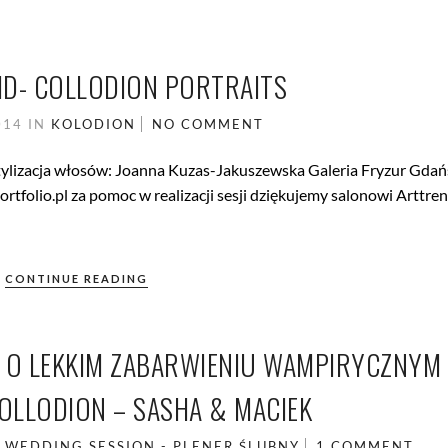
ID- COLLODION PORTRAITS
014
IN
KOLODION
NO COMMENT
tylizacja włosów: Joanna Kuzas-Jakuszewska Galeria Fryzur Gdań
tfolio.pl za pomoc w realizacji sesji dziękujemy salonowi Arttren
CONTINUE READING
 O LEKKIM ZABARWIENIU WAMPIRYCZNYM
OLLODION – SASHA & MACIEK
N
WEDDING SESSION - PLENER ŚLUBNY
1 COMMENT