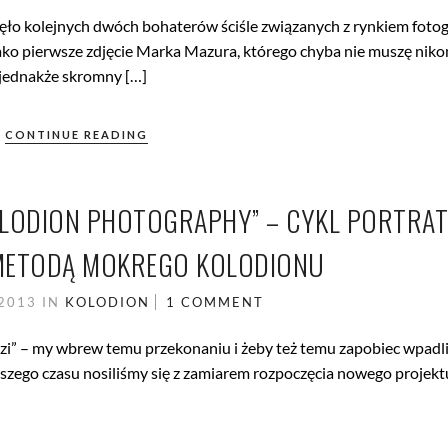
o kolejnych dwóch bohaterów ściśle związanych z rynkiem fotogr
ako pierwsze zdjęcie Marka Mazura, którego chyba nie muszę nik
 jednakże skromny […]
CONTINUE READING
OLLODION PHOTOGRAPHY” – CYKL PORTRA
ETODĄ MOKREGO KOLODIONU
 2013
IN
KOLODION
1 COMMENT
dzi” – my wbrew temu przekonaniu i żeby też temu zapobiec wpadl
szego czasu nosiliśmy się z zamiarem rozpoczęcia nowego projekt