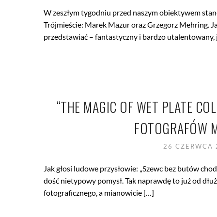
W zeszłym tygodniu przed naszym obiektywem stanęł
Trójmieście: Marek Mazur oraz Grzegorz Mehring. J
przedstawiać – fantastyczny i bardzo utalentowany,
“THE MAGIC OF WET PLATE C
FOTOGRAFÓW M
26 CZERWCA
Jak głosi ludowe przysłowie: „Szewc bez butów cho
dość nietypowy pomysł. Tak naprawdę to już od dłuż
fotograficznego, a mianowicie […]