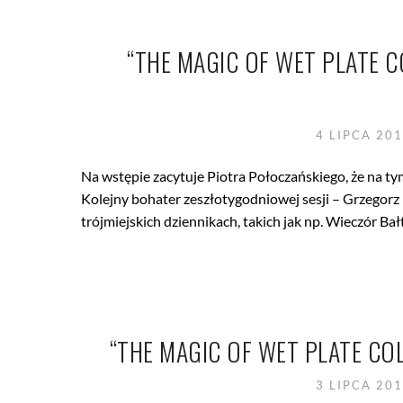
“THE MAGIC OF WET PLATE
4 LIPCA 20
Na wstępie zacytuje Piotra Połoczańskiego, że na ty
Kolejny bohater zeszłotygodniowej sesji – Grzegorz 
trójmiejskich dziennikach, takich jak np. Wieczór Bałt
“THE MAGIC OF WET PLATE C
3 LIPCA 20