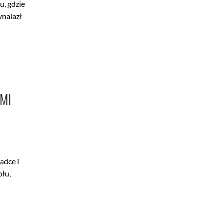
u, gdzie
ynalazł
MI
adce i
ołu,