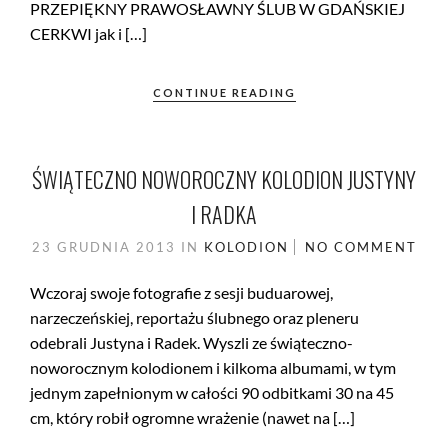
PRZEPIĘKNY PRAWOSŁAWNY ŚLUB W GDAŃSKIEJ
CERKWI jak i […]
CONTINUE READING
ŚWIĄTECZNO NOWOROCZNY KOLODION JUSTYNY
I RADKA
23 GRUDNIA 2013
IN
KOLODION
NO COMMENT
Wczoraj swoje fotografie z sesji buduarowej,
narzeczeńskiej, reportażu ślubnego oraz pleneru
odebrali Justyna i Radek. Wyszli ze świąteczno-
noworocznym kolodionem i kilkoma albumami, w tym
jednym zapełnionym w całości 90 odbitkami 30 na 45
cm, który robił ogromne wrażenie (nawet na […]