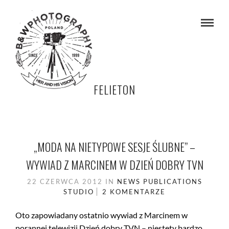
FELIETON
„MODA NA NIETYPOWE SESJE ŚLUBNE” –
WYWIAD Z MARCINEM W DZIEŃ DOBRY TVN
22 CZERWCA 2012
IN
NEWS
PUBLICATIONS
STUDIO
2 KOMENTARZE
Oto zapowiadany ostatnio wywiad z Marcinem w
porannej telewizji Dzień dobry TVN – niestety bardzo