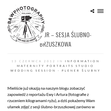
EWA I ARTUR – SESJA ŚLUBNO-
BRZUSZKOWA
13 CZERWCA 2012 IN
INFORMATION
MATERNITY
PORTRAITS
STUDIO
WEDDING SESSION - PLENER ŚLUBNY
Mieliście już okazją na naszym blogu zobaczyć
zapowiedź z reportażu Ewy i Artura (fotografie z
rzuceniem kilogramami ryżu), a dziś pokażemy Wam
ułamek zdjęć z sesji ślubno-brzuszkowej zarówno w