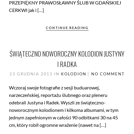
PRZEPIĘKNY PRAWOSŁAWNY ŚLUB W GDAŃSKIEJ
CERKWI jak i […]
CONTINUE READING
ŚWIĄTECZNO NOWOROCZNY KOLODION JUSTYNY
I RADKA
23 GRUDNIA 2013
IN
KOLODION
NO COMMENT
Wczoraj swoje fotografie z sesji buduarowej,
narzeczeńskiej, reportażu ślubnego oraz pleneru
odebrali Justyna i Radek. Wyszli ze świąteczno-
noworocznym kolodionem i kilkoma albumami, w tym
jednym zapełnionym w całości 90 odbitkami 30 na 45
cm, który robił ogromne wrażenie (nawet na […]