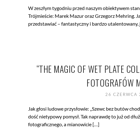
W zeszłym tygodniu przed naszym obiektywem stanęł
Trójmieście: Marek Mazur oraz Grzegorz Mehring. J
przedstawiać – fantastyczny i bardzo utalentowany,
“THE MAGIC OF WET PLATE C
FOTOGRAFÓW M
26 CZERWCA
Jak głosi ludowe przysłowie: „Szewc bez butów cho
dość nietypowy pomysł. Tak naprawdę to już od dłuż
fotograficznego, a mianowicie […]