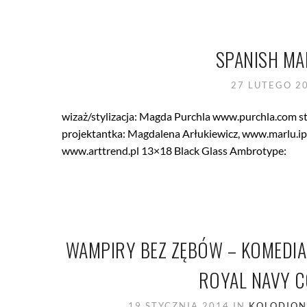
SPANISH MA
27 LUTEGO 2
wizaż/stylizacja: Magda Purchla www.purchla.com s
projektantka: Magdalena Arłukiewicz, www.marlu.ipor
www.arttrend.pl 13×18 Black Glass Ambrotype:
WAMPIRY BEZ ZĘBÓW – KOMEDIA
ROYAL NAVY C
19 STYCZNIA 2014
IN
KOLODIO