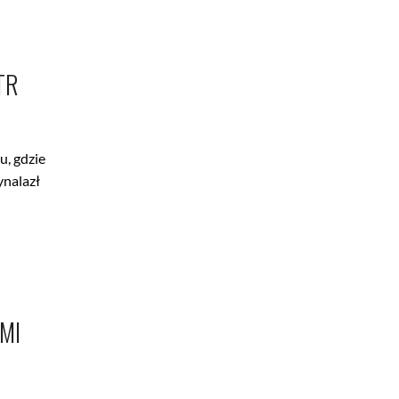
TR
u, gdzie
ynalazł
MI