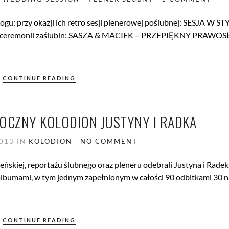
blogu: przy okazji ich retro sesji plenerowej poślubnej: SESJA W S
j ceremonii zaślubin: SASZA & MACIEK – PRZEPIĘKNY PRAW
CONTINUE READING
CZNY KOLODION JUSTYNY I RADKA
2013
IN
KOLODION
NO COMMENT
eńskiej, reportażu ślubnego oraz pleneru odebrali Justyna i Radek
lbumami, w tym jednym zapełnionym w całości 90 odbitkami 30 n
CONTINUE READING