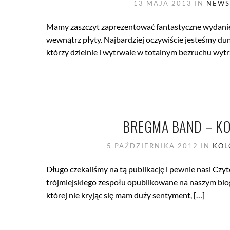
13 MAJA 2013
IN
NEWS
Mamy zaszczyt zaprezentować fantastyczne wydanie 
wewnątrz płyty. Najbardziej oczywiście jesteśmy du
którzy dzielnie i wytrwale w totalnym bezruchu wyt
BREGMA BAND – 
5 PAŹDZIERNIKA 2012
IN
KOL
Długo czekaliśmy na tą publikację i pewnie nasi Czy
trójmiejskiego zespołu opublikowane na naszym blogu
której nie kryjąc się mam duży sentyment, […]