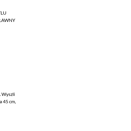
TYLU
OSŁAWNY
. Wyszli
a 45 cm,