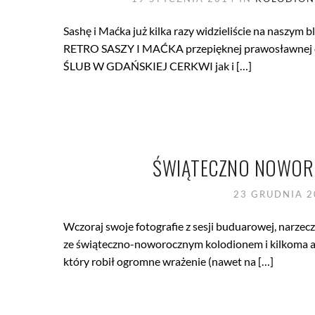
Sashę i Maćka już kilka razy widzieliście na naszym 
RETRO SASZY I MAĆKA przepięknej prawosławne
ŚLUB W GDAŃSKIEJ CERKWI jak i […]
ŚWIĄTECZNO NOWORO
23 GRUDNIA 
Wczoraj swoje fotografie z sesji buduarowej, narzecz
ze świąteczno-noworocznym kolodionem i kilkoma a
który robił ogromne wrażenie (nawet na […]