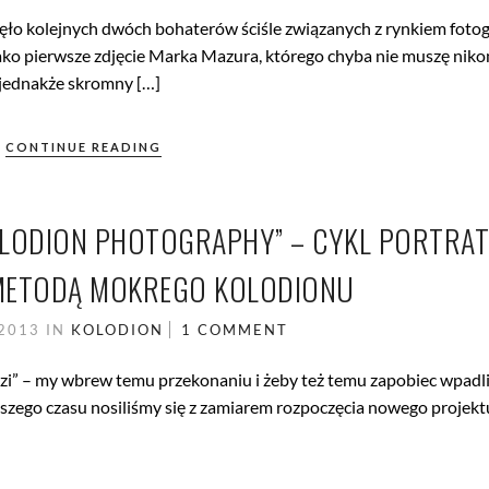
o kolejnych dwóch bohaterów ściśle związanych z rynkiem fotogr
ako pierwsze zdjęcie Marka Mazura, którego chyba nie muszę nik
 jednakże skromny […]
CONTINUE READING
OLLODION PHOTOGRAPHY” – CYKL PORTRA
ETODĄ MOKREGO KOLODIONU
 2013
IN
KOLODION
1 COMMENT
dzi” – my wbrew temu przekonaniu i żeby też temu zapobiec wpadl
szego czasu nosiliśmy się z zamiarem rozpoczęcia nowego projekt