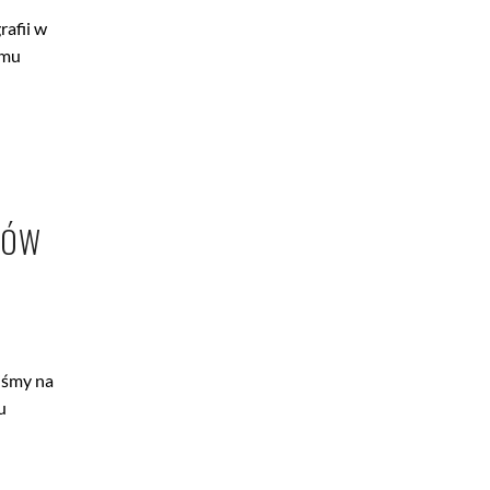
afii w
omu
TÓW
iśmy na
u