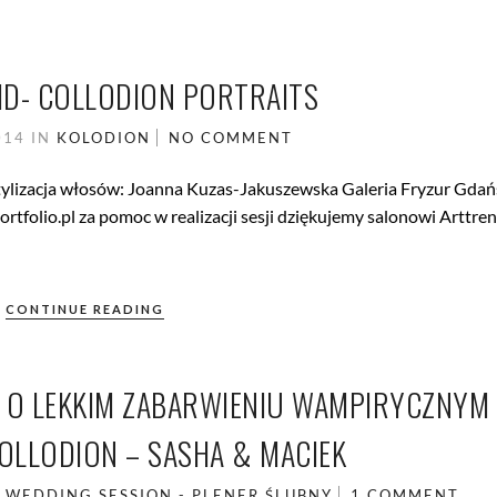
ID- COLLODION PORTRAITS
014
IN
KOLODION
NO COMMENT
tylizacja włosów: Joanna Kuzas-Jakuszewska Galeria Fryzur Gdań
tfolio.pl za pomoc w realizacji sesji dziękujemy salonowi Arttren
CONTINUE READING
 O LEKKIM ZABARWIENIU WAMPIRYCZNYM
OLLODION – SASHA & MACIEK
N
WEDDING SESSION - PLENER ŚLUBNY
1 COMMENT