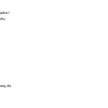
adce i
ołu,
ową, do