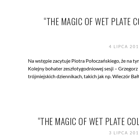
“THE MAGIC OF WET PLATE
4 LIPCA 20
Na wstępie zacytuje Piotra Połoczańskiego, że na ty
Kolejny bohater zeszłotygodniowej sesji – Grzegorz 
trójmiejskich dziennikach, takich jak np. Wieczór Bałt
“THE MAGIC OF WET PLATE C
3 LIPCA 20