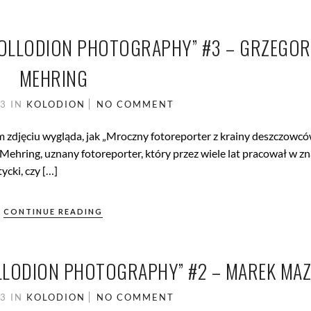
 COLLODION PHOTOGRAPHY” #3 – GRZEGOR
MEHRING
13
IN
KOLODION
NO COMMENT
m zdjęciu wygląda, jak „Mroczny fotoreporter z krainy deszczowcó
Mehring, uznany fotoreporter, który przez wiele lat pracował w z
ycki, czy […]
CONTINUE READING
OLLODION PHOTOGRAPHY” #2 – MAREK MA
13
IN
KOLODION
NO COMMENT