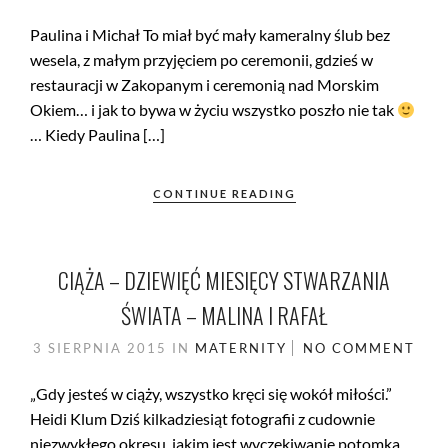
Paulina i Michał To miał być mały kameralny ślub bez
wesela, z małym przyjęciem po ceremonii, gdzieś w
restauracji w Zakopanym i ceremonią nad Morskim
Okiem… i jak to bywa w życiu wszystko poszło nie tak
… Kiedy Paulina […]
CONTINUE READING
CIĄŻA – DZIEWIĘĆ MIESIĘCY STWARZANIA
ŚWIATA – MALINA I RAFAŁ
3 SIERPNIA 2015
IN
MATERNITY
NO COMMENT
„Gdy jesteś w ciąży, wszystko kręci się wokół miłości.”
Heidi Klum Dziś kilkadziesiąt fotografii z cudownie
niezwykłego okresu, jakim jest wyczekiwanie potomka.