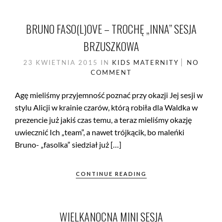
BRUNO FASO(L)OVE – TROCHĘ „INNA” SESJA
BRZUSZKOWA
23 KWIETNIA 2015
IN
KIDS
MATERNITY
NO
COMMENT
Agę mieliśmy przyjemność poznać przy okazji Jej sesji w
stylu Alicji w krainie czarów, którą robiła dla Waldka w
prezencie już jakiś czas temu, a teraz mieliśmy okazję
uwiecznić Ich „team”, a nawet trójkącik, bo maleńki
Bruno- „fasolka” siedział już […]
CONTINUE READING
WIELKANOCNA MINI SESJA