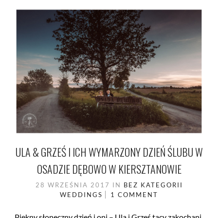
ULA & GRZEŚ I ICH WYMARZONY DZIEŃ ŚLUBU W
OSADZIE DĘBOWO W KIERSZTANOWIE
28 WRZEŚNIA 2017
IN
BEZ KATEGORII
WEDDINGS
1 COMMENT
Piękny słoneczny dzień i oni – Ula i Grześ tacy zakochani,