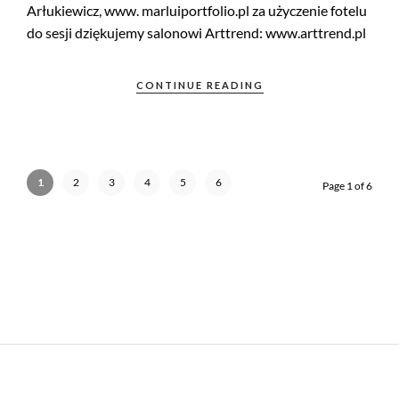
Arłukiewicz, www. marluiportfolio.pl za użyczenie fotelu
do sesji dziękujemy salonowi Arttrend: www.arttrend.pl
CONTINUE READING
1
2
3
4
5
6
Page 1 of 6