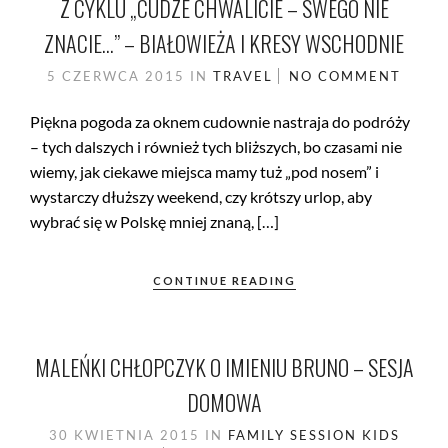
Z CYKLU „CUDZE CHWALICIE – SWEGO NIE
ZNACIE…” – BIAŁOWIEŻA I KRESY WSCHODNIE
5 CZERWCA 2015
IN
TRAVEL
NO COMMENT
Piękna pogoda za oknem cudownie nastraja do podróży
– tych dalszych i również tych bliższych, bo czasami nie
wiemy, jak ciekawe miejsca mamy tuż „pod nosem” i
wystarczy dłuższy weekend, czy krótszy urlop, aby
wybrać się w Polskę mniej znaną, […]
CONTINUE READING
MALEŃKI CHŁOPCZYK O IMIENIU BRUNO – SESJA
DOMOWA
30 KWIETNIA 2015
IN
FAMILY SESSION
KIDS