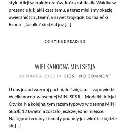
stylu Alicji w krainie czarów, którą robiła dla Waldka w
prezencie już jakiś czas temu, a teraz mieliśmy okazję
uwiecznić Ich „team”, a nawet trójkącik, bo maleńki
Bruno- „fasolka” siedział już […]
CONTINUE READING
WIELKANOCNA MINI SESJA
30 MARCA 2015
IN
KIDS
NO COMMENT
U nas już od wczoraj pachniało świętami – zapowiedź
Wielkanocno-wiosennej MINI SESJI – Modelki: Alicja i
Otylka. Na kolejną, tym razem typowo wiosenną MINI
SESJĘ 12 kwietnia zostało jeszcze jedno miejsce.
Następne terminy i tematy podamy już wkrótce będzie
się […]