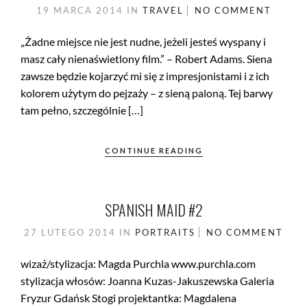
19 MARCA 2014
IN
TRAVEL
NO COMMENT
„Żadne miejsce nie jest nudne, jeżeli jesteś wyspany i
masz cały nienaświetlony film.” – Robert Adams. Siena
zawsze będzie kojarzyć mi się z impresjonistami i z ich
kolorem użytym do pejzaży – z sieną paloną. Tej barwy
tam pełno, szczególnie […]
CONTINUE READING
SPANISH MAID #2
27 LUTEGO 2014
IN
PORTRAITS
NO COMMENT
wizaż/stylizacja: Magda Purchla www.purchla.com
stylizacja włosów: Joanna Kuzas-Jakuszewska Galeria
Fryzur Gdańsk Stogi projektantka: Magdalena