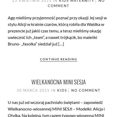
23 KWIETNIA 2015
IN
KIDS
MATERNITY
NO
COMMENT
Agę mieliśmy przyjemność poznać przy okazji Jej sesji w
stylu Alicji w krainie czarów, którą robiła dla Waldka w
prezencie już jakiś czas temu, a teraz mieliśmy okazję
uwiecznić Ich „team”, a nawet trójkącik, bo maleńki
Bruno- „fasolka” siedział już […]
CONTINUE READING
WIELKANOCNA MINI SESJA
30 MARCA 2015
IN
KIDS
NO COMMENT
U nas już od wczoraj pachniało świętami – zapowiedź
Wielkanocno-wiosennej MINI SESJI – Modelki: Alicja i
Otylka. Na kolejną, tym razem typowo wiosenną MINI