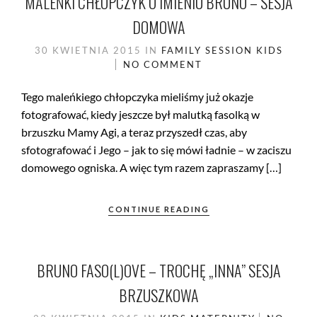
MALEŃKI CHŁOPCZYK O IMIENIU BRUNO – SESJA
DOMOWA
30 KWIETNIA 2015
IN
FAMILY SESSION
KIDS
NO COMMENT
Tego maleńkiego chłopczyka mieliśmy już okazje
fotografować, kiedy jeszcze był malutką fasolką w
brzuszku Mamy Agi, a teraz przyszedł czas, aby
sfotografować i Jego – jak to się mówi ładnie – w zaciszu
domowego ogniska. A więc tym razem zapraszamy […]
CONTINUE READING
BRUNO FASO(L)OVE – TROCHĘ „INNA” SESJA
BRZUSZKOWA