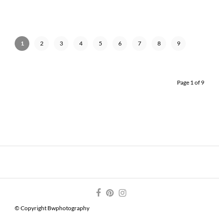
1
2
3
4
5
6
7
8
9
Page 1 of 9
© Copyright Bwphotography