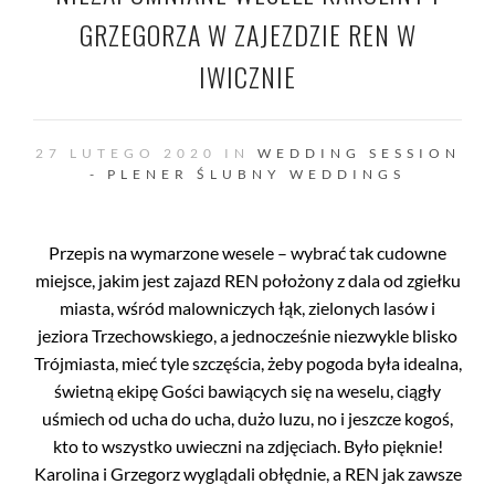
GRZEGORZA W ZAJEZDZIE REN W
IWICZNIE
27 LUTEGO 2020 IN
WEDDING SESSION
- PLENER ŚLUBNY
WEDDINGS
Przepis na wymarzone wesele – wybrać tak cudowne
miejsce, jakim jest zajazd REN położony z dala od zgiełku
miasta, wśród malowniczych łąk, zielonych lasów i
jeziora Trzechowskiego, a jednocześnie niezwykle blisko
Trójmiasta, mieć tyle szczęścia, żeby pogoda była idealna,
świetną ekipę Gości bawiących się na weselu, ciągły
uśmiech od ucha do ucha, dużo luzu, no i jeszcze kogoś,
kto to wszystko uwieczni na zdjęciach. Było pięknie!
Karolina i Grzegorz wyglądali obłędnie, a REN jak zawsze