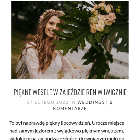
PIĘKNE WESELE W ZAJEŹDZIE REN W IWICZNIE
17 LUTEGO 2022
IN
WEDDINGS
2
KOMENTARZE
To był naprawdę piękny lipcowy dzień. Urocze miejsce
nad samym jeziorem z wyjątkowo pięknym wnętrzem,
widokiem na zachodzące słońce, drewnianym molo do