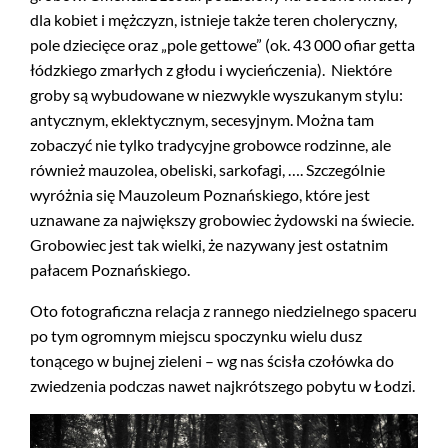
dla kobiet i mężczyzn, istnieje także teren choleryczny,
pole dziecięce oraz „pole gettowe” (ok. 43 000 ofiar getta
łódzkiego zmarłych z głodu i wycieńczenia). Niektóre
groby są wybudowane w niezwykle wyszukanym stylu:
antycznym, eklektycznym, secesyjnym. Można tam
zobaczyć nie tylko tradycyjne grobowce rodzinne, ale
również mauzolea, obeliski, sarkofagi, …. Szczególnie
wyróżnia się Mauzoleum Poznańskiego, które jest
uznawane za największy grobowiec żydowski na świecie.
Grobowiec jest tak wielki, że nazywany jest ostatnim
pałacem Poznańskiego.
Oto fotograficzna relacja z rannego niedzielnego spaceru
po tym ogromnym miejscu spoczynku wielu dusz
tonącego w bujnej zieleni – wg nas ścisła czołówka do
zwiedzenia podczas nawet najkrótszego pobytu w Łodzi.