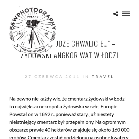
Z SERII: „CUDZE CHWALICIE…” –
ŻYDOWSKI ANGKOR WAT W ŁODZI
27 CZERWCA 2011 IN
TRAVEL
Na pewno nie każdy wie, że cmentarz żydowski w Łodzi
to największa nekropolia żydowska w całej Europie.
Powstał on w 1892 r., ponieważ stary, już niestety
nieistniejący cmentarz był przepełniony. Na ogromnym
obszarze prawie 40 hektarów znajduje się około 160 000
grobów. Cmentarz został podzielony na osobne kwatery