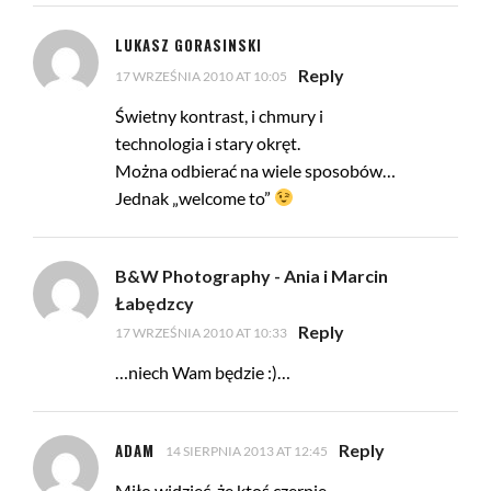
LUKASZ GORASINSKI
Reply
17 WRZEŚNIA 2010 AT 10:05
Świetny kontrast, i chmury i
technologia i stary okręt.
Można odbierać na wiele sposobów…
Jednak „welcome to”
B&W Photography - Ania i Marcin
Łabędzcy
Reply
17 WRZEŚNIA 2010 AT 10:33
…niech Wam będzie :)…
ADAM
Reply
14 SIERPNIA 2013 AT 12:45
Miło widzieć, że ktoś czerpie