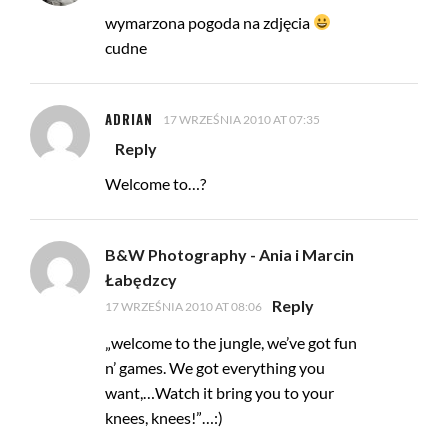
wymarzona pogoda na zdjęcia
cudne
ADRIAN
17 WRZEŚNIA 2010 AT 07:35
Reply
Welcome to…?
B&W Photography - Ania i Marcin
Łabędzcy
Reply
17 WRZEŚNIA 2010 AT 08:06
„welcome to the jungle, we’ve got fun
n’ games. We got everything you
want,…Watch it bring you to your
knees, knees!”…:)