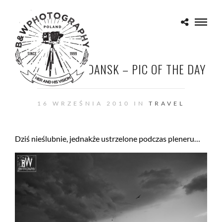
WELCOME TO GDANSK – PIC OF THE DAY
16 WRZEŚNIA 2010 IN
TRAVEL
Dziś nieślubnie, jednakże ustrzelone podczas pleneru…