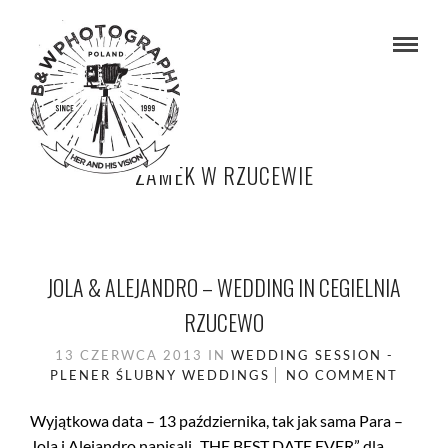
ZAMEK W RZUCEWIE
JOLA & ALEJANDRO – WEDDING IN CEGIELNIA
RZUCEWO
13 CZERWCA 2013
IN
WEDDING SESSION -
PLENER ŚLUBNY
WEDDINGS
NO COMMENT
Wyjątkowa data – 13 października, tak jak sama Para –
Jola i Alejandro napisali „THE BEST DATE EVER” dla