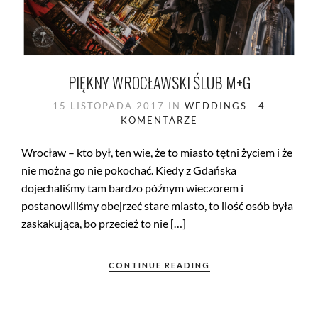
PIĘKNY WROCŁAWSKI ŚLUB M+G
15 LISTOPADA 2017
IN
WEDDINGS
4
KOMENTARZE
Wrocław – kto był, ten wie, że to miasto tętni życiem i że
nie można go nie pokochać. Kiedy z Gdańska
dojechaliśmy tam bardzo późnym wieczorem i
postanowiliśmy obejrzeć stare miasto, to ilość osób była
zaskakująca, bo przecież to nie […]
CONTINUE READING