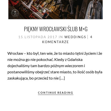
PIĘKNY WROCŁAWSKI ŚLUB M+G
15 LISTOPADA 2017
IN
WEDDINGS
4
KOMENTARZE
Wrocław – kto był, ten wie, że to miasto tętni życiem i że
nie można go nie pokochać. Kiedy z Gdańska
dojechaliśmy tam bardzo późnym wieczorem i
postanowiliśmy obejrzeć stare miasto, to ilość osób była
zaskakująca, bo przecież to nie […]
CONTINUE READING