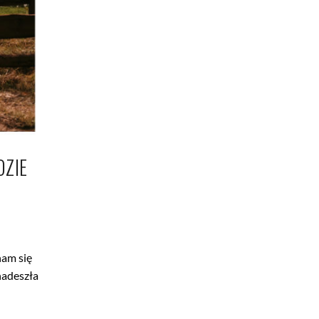
DZIE
nam się
nadeszła