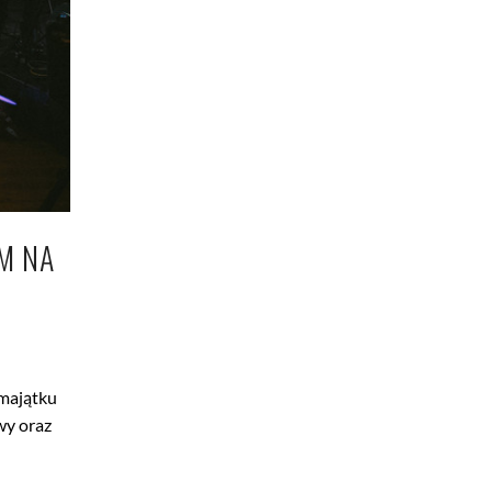
M NA
 majątku
wy oraz