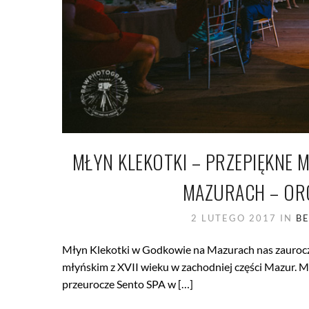
MŁYN KLEKOTKI – PRZEPIĘKNE 
MAZURACH – OR
2 LUTEGO 2017
IN
B
Młyn Klekotki w Godkowie na Mazurach nas zauroczy
młyńskim z XVII wieku w zachodniej części Mazur. Mie
przeurocze Sento SPA w […]