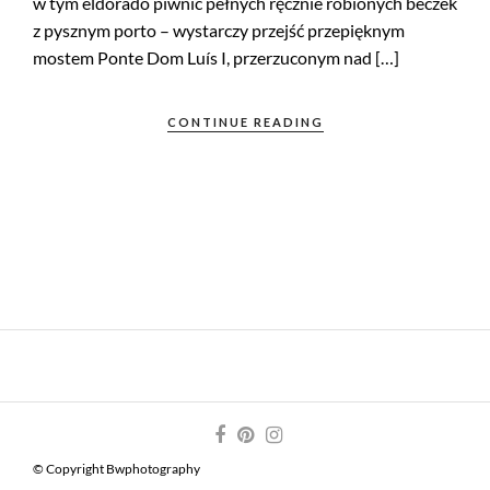
w tym eldorado piwnic pełnych ręcznie robionych beczek
z pysznym porto – wystarczy przejść przepięknym
mostem Ponte Dom Luís I, przerzuconym nad […]
CONTINUE READING
© Copyright Bwphotography