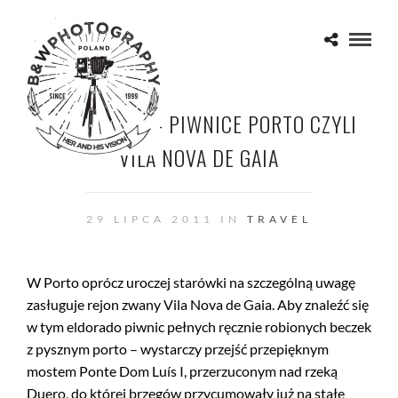
PORTUGALIA – PIWNICE PORTO CZYLI
VILA NOVA DE GAIA
29 LIPCA 2011 IN
TRAVEL
W Porto oprócz uroczej starówki na szczególną uwagę
zasługuje rejon zwany Vila Nova de Gaia. Aby znaleźć się
w tym eldorado piwnic pełnych ręcznie robionych beczek
z pysznym porto – wystarczy przejść przepięknym
mostem Ponte Dom Luís I, przerzuconym nad rzeką
Duero, do której brzegów przycumowały już na stałe