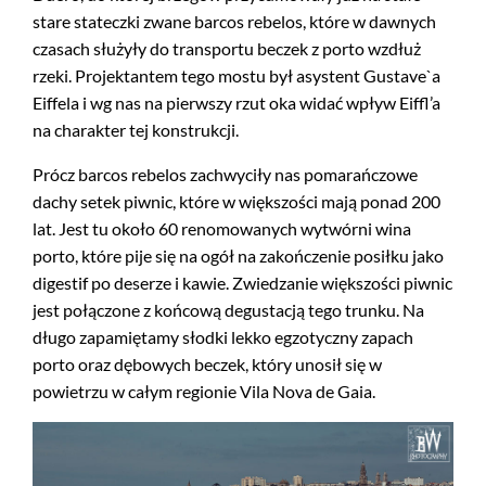
stare stateczki zwane barcos rebelos, które w dawnych
czasach służyły do transportu beczek z porto wzdłuż
rzeki. Projektantem tego mostu był asystent Gustave`a
Eiffela i wg nas na pierwszy rzut oka widać wpływ Eiffl’a
na charakter tej konstrukcji.
Prócz barcos rebelos zachwyciły nas pomarańczowe
dachy setek piwnic, które w większości mają ponad 200
lat. Jest tu około 60 renomowanych wytwórni wina
porto, które pije się na ogół na zakończenie posiłku jako
digestif po deserze i kawie. Zwiedzanie większości piwnic
jest połączone z końcową degustacją tego trunku. Na
długo zapamiętamy słodki lekko egzotyczny zapach
porto oraz dębowych beczek, który unosił się w
powietrzu w całym regionie Vila Nova de Gaia.