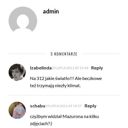
admin
3 KOMENTARZE
Izabelinda
Reply
29 LIPCA 2011 AT 19:48
Na 312 jakie światło!!! Ale beczkowe
też trzymają niezły klimat.
schabu
Reply
29 LIPCA 2011 AT 19:57
czyżbym widział Mazurona na kilku
zdjęciach?:)