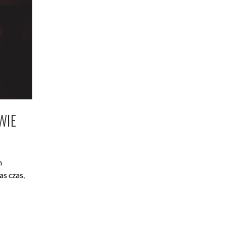
WIE
m
as czas,