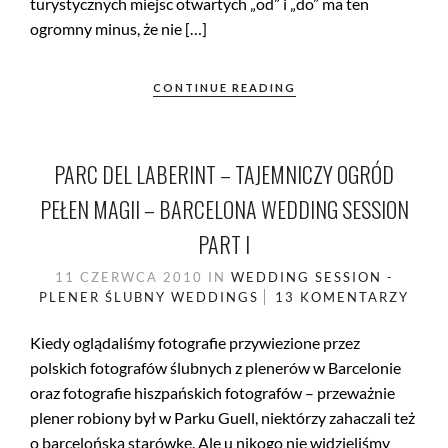
turystycznych miejsc otwartych „od” i „do” ma ten
ogromny minus, że nie […]
CONTINUE READING
PARC DEL LABERINT – TAJEMNICZY OGRÓD
PEŁEN MAGII – BARCELONA WEDDING SESSION
PART I
11 CZERWCA 2010
IN
WEDDING SESSION -
PLENER ŚLUBNY
WEDDINGS
13 KOMENTARZY
Kiedy oglądaliśmy fotografie przywiezione przez
polskich fotografów ślubnych z plenerów w Barcelonie
oraz fotografie hiszpańskich fotografów – przeważnie
plener robiony był w Parku Guell, niektórzy zahaczali też
o barcelońską starówkę. Ale u nikogo nie widzieliśmy