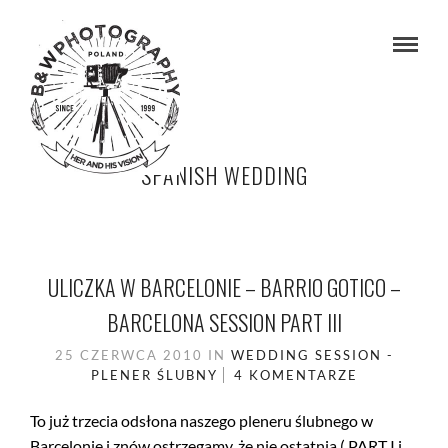
SPANISH WEDDING
ULICZKA W BARCELONIE – BARRIO GOTICO –
BARCELONA SESSION PART III
25 CZERWCA 2010
IN
WEDDING SESSION -
PLENER ŚLUBNY
4 KOMENTARZE
To już trzecia odsłona naszego pleneru ślubnego w
Barcelonie i znów ostrzegamy, że nie ostatnia ( PART I i