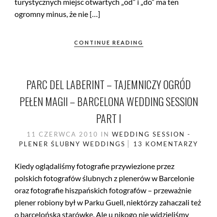
turystycznych miejsc otwartych „od” i „do” ma ten
ogromny minus, że nie […]
CONTINUE READING
PARC DEL LABERINT – TAJEMNICZY OGRÓD
PEŁEN MAGII – BARCELONA WEDDING SESSION
PART I
11 CZERWCA 2010
IN
WEDDING SESSION -
PLENER ŚLUBNY
WEDDINGS
13 KOMENTARZY
Kiedy oglądaliśmy fotografie przywiezione przez
polskich fotografów ślubnych z plenerów w Barcelonie
oraz fotografie hiszpańskich fotografów – przeważnie
plener robiony był w Parku Guell, niektórzy zahaczali też
o barcelońską starówkę. Ale u nikogo nie widzieliśmy