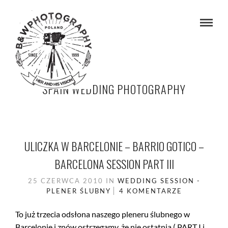
SPAIN WEDDING PHOTOGRAPHY
ULICZKA W BARCELONIE – BARRIO GOTICO –
BARCELONA SESSION PART III
25 CZERWCA 2010
IN
WEDDING SESSION -
PLENER ŚLUBNY
4 KOMENTARZE
To już trzecia odsłona naszego pleneru ślubnego w
Barcelonie i znów ostrzegamy, że nie ostatnia ( PART I i