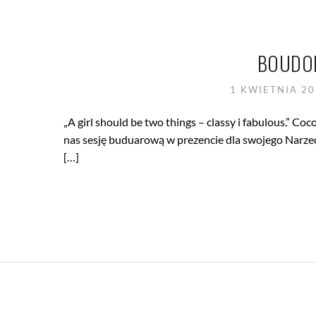
BOUDOI
1 KWIETNIA 2
„A girl should be two things – classy i fabulous.” 
nas sesję buduarową w prezencie dla swojego Narzec
[…]