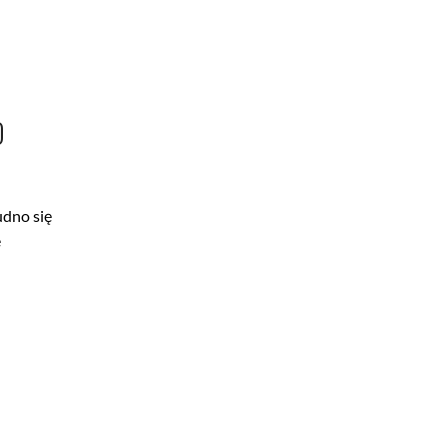
O
udno się
ę