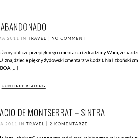
ABANDONADO
IKA 2011
IN
TRAVEL
NO COMMENT
okażemy oblicze przepięknego cmentarza i zdradzimy Wam, że bard
TU znajdziecie piękny żydowski cmentarz w Łodzi). Na lizboński c
ISBOA […]
CONTINUE READING
ACIO DE MONTSERRAT – SINTRA
KA 2011
IN
TRAVEL
2 KOMENTARZE
ła jego „obsługa” wraz z przewodnikami miała przerwę i w sumie z