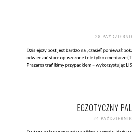
28 PAŹDZIERN
Dzisiejszy post jest bardzo na „czasie”, ponieważ p
odwiedzać stare opuszczone i nie tylko cmentarze (
Prazares trafiliśmy przypadkiem – wykorzystując L
EGZOTYCZNY PAL
24 PAŹDZIERNI
Do tego pałacu przywędrowaliśmy w czasie, kiedy ca