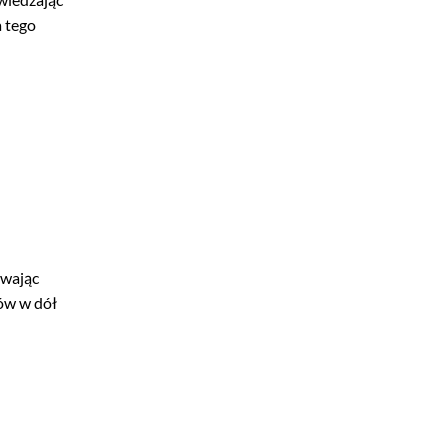
a tego
ywając
ów w dół