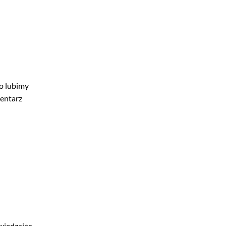
zo lubimy
mentarz
wiedzając