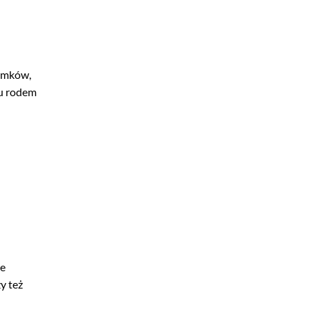
zamków,
ku rodem
ne
y też