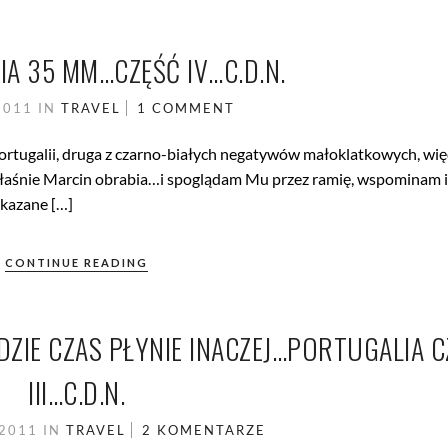
A 35 MM…CZĘŚĆ IV…C.D.N.
2011
IN
TRAVEL
1 COMMENT
Portugalii, druga z czarno-białych negatywów małoklatkowych, wię
 właśnie Marcin obrabia…i spoglądam Mu przez ramię, wspominam i
okazane […]
CONTINUE READING
DZIE CZAS PŁYNIE INACZEJ…PORTUGALIA C
III…C.D.N.
 2011
IN
TRAVEL
2 KOMENTARZE