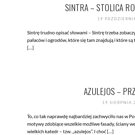
SINTRA – STOLICA R
19 PAŹDZIERN
Sintrę trudno opisać słowami – Sintrę trzeba zobacz
pałaców i ogrodów, które się tam znajdują i które s
[…]
AZULEJOS – PR
19 SIERPNIA
To, co tak naprawdę najbardziej zachwyciło nas w Po
motywy zdobiące wszelkie możliwe fasady, ściany we
wielkich katedr – tzw. „azulejos”. I choć […]