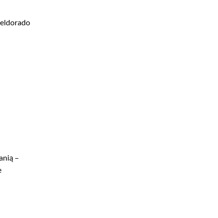
 eldorado
anią –
e