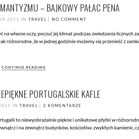
OMANTYZMU – BAJKOWY PAŁAC PENA
IKA 2011
IN
TRAVEL
NO COMMENT
yć na własne oczy, poczuć jej klimat podczas zwiedzania licznych 
ą tak różnorodne, że w jednej godzinie możemy się przenieść z zam
CONTINUE READING
ZEPIĘKNE PORTUGALSKIE KAFLE
 2011
IN
TRAVEL
2 KOMENTARZE
rtugalii to niewyobrażalnie piękne i unikatowe płytki w różnorod
wnątrz i na zewnątrz budynków, kościołów, zwykłych kamienic, cz