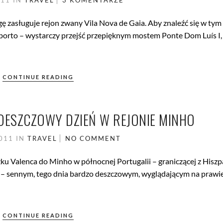
011
IN
TRAVEL
3 KOMENTARZE
ę zasługuje rejon zwany Vila Nova de Gaia. Aby znaleźć się w tym
 porto – wystarczy przejść przepięknym mostem Ponte Dom Luís I,
CONTINUE READING
 DESZCZOWY DZIEŃ W REJONIE MINHO
2011
IN
TRAVEL
NO COMMENT
ku Valenca do Minho w północnej Portugalii – graniczącej z Hiszp
o – sennym, tego dnia bardzo deszczowym, wyglądającym na prawi
CONTINUE READING