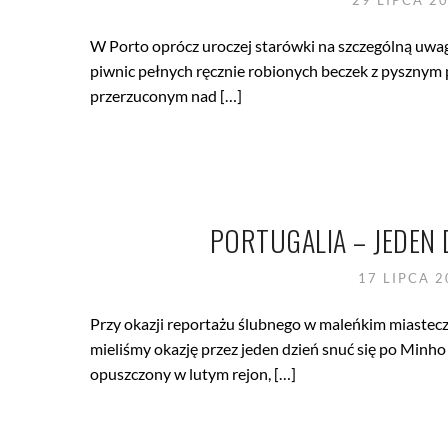
29 LIPCA 2
W Porto oprócz uroczej starówki na szczególną uwag
piwnic pełnych ręcznie robionych beczek z pysznym
przerzuconym nad […]
PORTUGALIA – JEDEN
17 LIPCA 
Przy okazji reportażu ślubnego w maleńkim miastecz
mieliśmy okazję przez jeden dzień snuć się po Minh
opuszczony w lutym rejon, […]