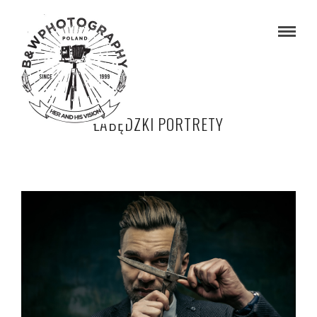
ŁABĘDZKI PORTRETY