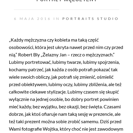
6 MAJA 2016 IN
PORTRAITS
STUDIO
„Każdy mężczyzna czy kobieta ma taką część
osobowości, która jest ukryta nawet przed nim czy przed
nią.” Robert Bly „Żelazny Jan – rzecz o mężczyznach.”
Lubimy portretować, lubimy twarze, lubimy spojrzenia,
kochamy patrzeć, jak każda z osób potrafi pokazać tak
wiele swoich obliczy, jak potrafi się zmienić, ośmielić
przed obiektywem, lubimy oczy, lubimy zbliżenia, ale też
całkowite ciekawe stylizacje. Lubimy czasem się skupić
wyłącznie na jednej osobie, bo dobry portret powinien
mieć każdy, bez wyjątku, bez okazji, bez święta. Czasami
dobrze, jak ktoś ofiaruje nam taką sesję w prezencie, ale
też taki prezent można sobie zrobić samemu. Dziś przed
Wami fotografie Wojtka, który choć nie jest zawodowym