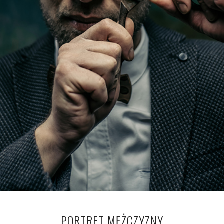
PORTRET MĘŻCZYZNY