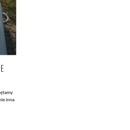
IE
miętamy
nie inna