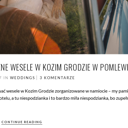
CZNE WESELE W KOZIM GRODZIE W POMLEW
17
IN
WEDDINGS
3 KOMENTARZE
fować wesele w Kozim Grodzie zorganizowane w namiocie – my pa
telu, a tu niespodzianka i to bardzo miła niespodzianka, bo zupeł
CONTINUE READING