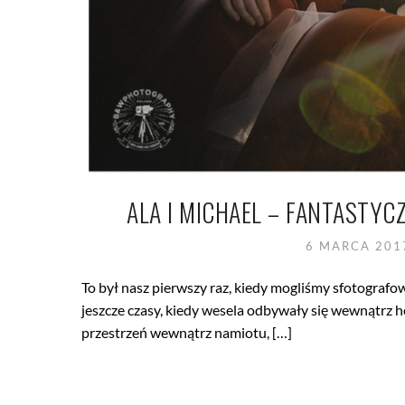
ALA I MICHAEL – FANTASTY
6 MARCA 20
To był nasz pierwszy raz, kiedy mogliśmy sfotogra
jeszcze czasy, kiedy wesela odbywały się wewnątrz ho
przestrzeń wewnątrz namiotu, […]