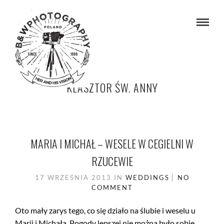
KLASZTOR ŚW. ANNY
MARIA I MICHAŁ – WESELE W CEGIELNI W
RZUCEWIE
17 WRZEŚNIA 2013
IN
WEDDINGS
NO
COMMENT
Oto mały zarys tego, co się działo na ślubie i weselu u
Marii i Michała. Pogody lepszej nie można było sobie