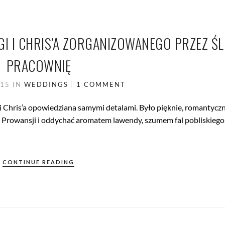
GI I CHRIS’A ZORGANIZOWANEGO PRZEZ Ś
PRACOWNIĘ
015
IN
WEDDINGS
1 COMMENT
i Chris’a opowiedziana samymi detalami. Było pięknie, romantyczn
o Prowansji i oddychać aromatem lawendy, szumem fal pobliskiego
CONTINUE READING