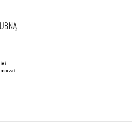
LUBNĄ
ie i
 morza i