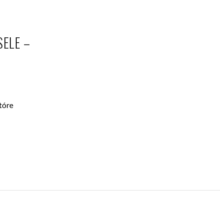
ELE –
które