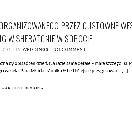
F’A ORGANIZOWANEGO PRZEZ GUSTOWNE WES
G W SHERATONIE W SOPOCIE
A 2015
IN
WEDDINGS
NO COMMENT
ożna by opisać ten dzień. Na razie same detale – małe szczególiki, 
dego wesela. Para Młoda: Monika & Leif Miejsce przygotowań i […]
CONTINUE READING