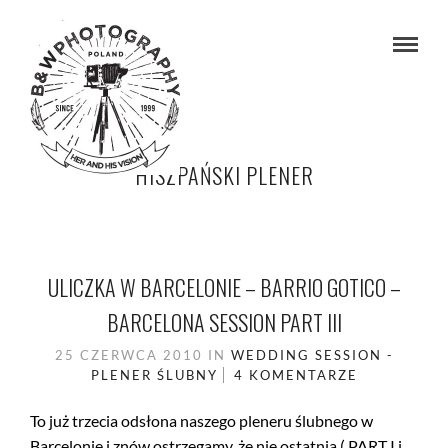
HISZPAŃSKI PLENER
ULICZKA W BARCELONIE – BARRIO GOTICO –
BARCELONA SESSION PART III
25 CZERWCA 2010
IN
WEDDING SESSION -
PLENER ŚLUBNY
4 KOMENTARZE
To już trzecia odsłona naszego pleneru ślubnego w
Barcelonie i znów ostrzegamy, że nie ostatnia ( PART I i