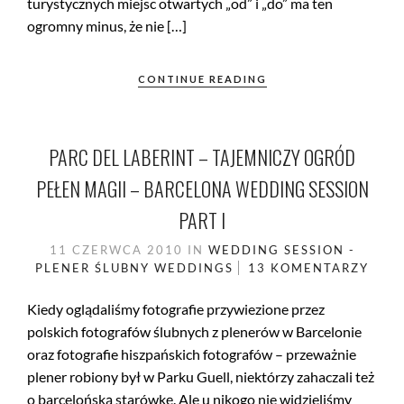
turystycznych miejsc otwartych „od” i „do” ma ten
ogromny minus, że nie […]
CONTINUE READING
PARC DEL LABERINT – TAJEMNICZY OGRÓD
PEŁEN MAGII – BARCELONA WEDDING SESSION
PART I
11 CZERWCA 2010
IN
WEDDING SESSION -
PLENER ŚLUBNY
WEDDINGS
13 KOMENTARZY
Kiedy oglądaliśmy fotografie przywiezione przez
polskich fotografów ślubnych z plenerów w Barcelonie
oraz fotografie hiszpańskich fotografów – przeważnie
plener robiony był w Parku Guell, niektórzy zahaczali też
o barcelońską starówkę. Ale u nikogo nie widzieliśmy