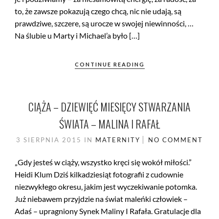
to, że zawsze pokazują czego chcą, nic nie udają, są
prawdziwe, szczere, są urocze w swojej niewinności, …
Na ślubie u Marty i Michael’a było […]
CONTINUE READING
CIĄŻA – DZIEWIĘĆ MIESIĘCY STWARZANIA
ŚWIATA – MALINA I RAFAŁ
3 SIERPNIA 2015
IN
MATERNITY
NO COMMENT
„Gdy jesteś w ciąży, wszystko kręci się wokół miłości.”
Heidi Klum Dziś kilkadziesiąt fotografii z cudownie
niezwykłego okresu, jakim jest wyczekiwanie potomka.
Już niebawem przyjdzie na świat maleńki człowiek –
Adaś – upragniony Synek Maliny I Rafała. Gratulacje dla