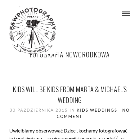
FOTOGRAFIA NOWORODKOWA
KIDS WILL BE KIDS FROM MARTA & MICHAEL’S
WEDDING
30 PAŹDZIERNIKA 2015
IN
KIDS
WEDDINGS
NO
COMMENT
Uwielbiamy obserwować Dzieci, kochamy fotografować
je i podziwiamy – za niesamowitą energię, za radość, za