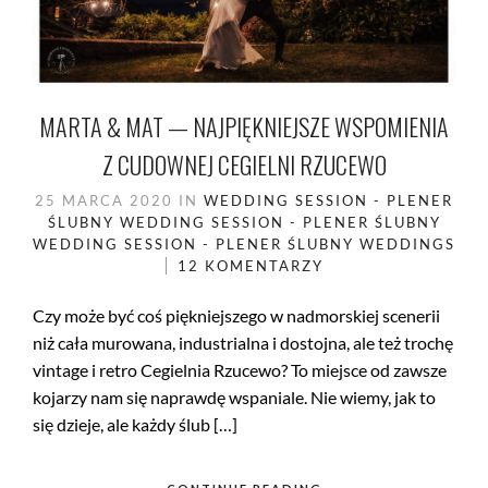
MARTA & MAT — NAJPIĘKNIEJSZE WSPOMIENIA
Z CUDOWNEJ CEGIELNI RZUCEWO
25 MARCA 2020
IN
WEDDING SESSION - PLENER
ŚLUBNY
WEDDING SESSION - PLENER ŚLUBNY
WEDDING SESSION - PLENER ŚLUBNY
WEDDINGS
12 KOMENTARZY
Czy może być coś piękniejszego w nadmorskiej scenerii
niż cała murowana, industrialna i dostojna, ale też trochę
vintage i retro Cegielnia Rzucewo? To miejsce od zawsze
kojarzy nam się naprawdę wspaniale. Nie wiemy, jak to
się dzieje, ale każdy ślub […]