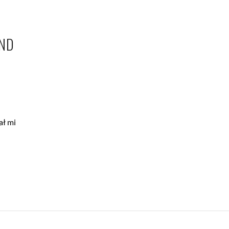
UND
ł mi