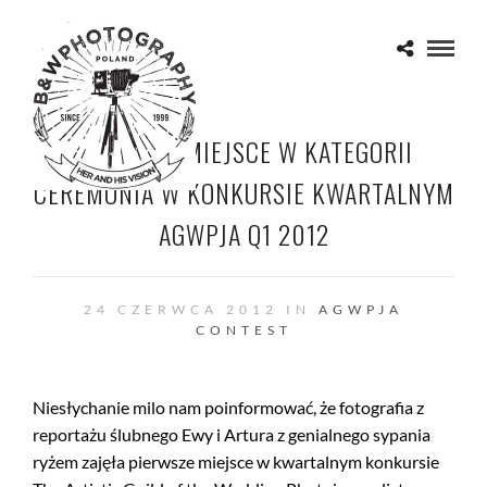
PIERWSZE MIEJSCE W KATEGORII
CEREMONIA W KONKURSIE KWARTALNYM
AGWPJA Q1 2012
24 CZERWCA 2012 IN
AGWPJA
CONTEST
Niesłychanie milo nam poinformować, że fotografia z
reportażu ślubnego Ewy i Artura z genialnego sypania
ryżem zajęła pierwsze miejsce w kwartalnym konkursie