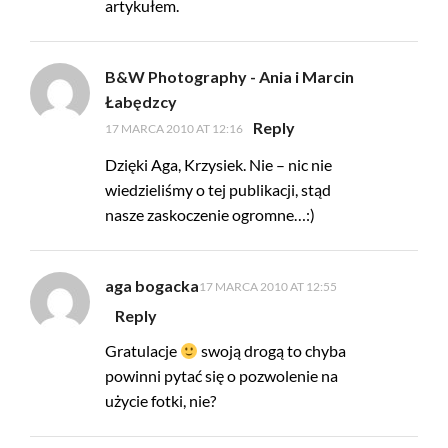
artykułem.
B&W Photography - Ania i Marcin
Łabędzcy
Reply
17 MARCA 2010 AT 12:16
Dzięki Aga, Krzysiek. Nie – nic nie
wiedzieliśmy o tej publikacji, stąd
nasze zaskoczenie ogromne…:)
aga bogacka
17 MARCA 2010 AT 12:55
Reply
Gratulacje
swoją drogą to chyba
powinni pytać się o pozwolenie na
użycie fotki, nie?