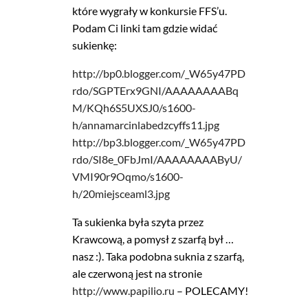
które wygrały w konkursie FFS’u.
Podam Ci linki tam gdzie widać
sukienkę:
http://bp0.blogger.com/_W65y47PD
rdo/SGPTErx9GNI/AAAAAAAABq
M/KQh6S5UXSJ0/s1600-
h/annamarcinlabedzcyffs11.jpg
http://bp3.blogger.com/_W65y47PD
rdo/SI8e_0FbJmI/AAAAAAAAByU/
VMI90r9Oqmo/s1600-
h/20miejsceaml3.jpg
Ta sukienka była szyta przez
Krawcową, a pomysł z szarfą był …
nasz :). Taka podobna suknia z szarfą,
ale czerwoną jest na stronie
http://www.papilio.ru
– POLECAMY!