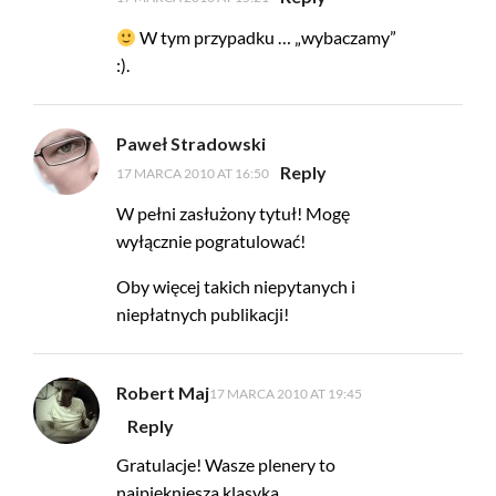
W tym przypadku … „wybaczamy”
:).
Paweł Stradowski
Reply
17 MARCA 2010 AT 16:50
W pełni zasłużony tytuł! Mogę
wyłącznie pogratulować!
Oby więcej takich niepytanych i
niepłatnych publikacji!
Robert Maj
17 MARCA 2010 AT 19:45
Reply
Gratulacje! Wasze plenery to
najpiękniesza klasyka