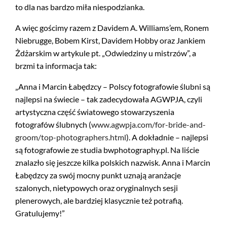
to dla nas bardzo miła niespodzianka.
A więc gościmy razem z Davidem A. Williams’em, Ronem
Niebrugge, Bobem Kirst, Davidem Hobby oraz Jankiem
Żdżarskim w artykule pt. „Odwiedziny u mistrzów”, a
brzmi ta informacja tak:
„Anna i Marcin Łabędzcy – Polscy fotografowie ślubni są
najlepsi na świecie – tak zadecydowała AGWPJA, czyli
artystyczna część światowego stowarzyszenia
fotografów ślubnych (
www.agwpja.com/for-bride-and-
groom/top-photographers.html
). A dokładnie – najlepsi
są fotografowie ze studia bwphotography.pl. Na liście
znalazło się jeszcze kilka polskich nazwisk. Anna i Marcin
Łabędzcy za swój mocny punkt uznają aranżacje
szalonych, nietypowych oraz oryginalnych sesji
plenerowych, ale bardziej klasycznie też potrafią.
Gratulujemy!”