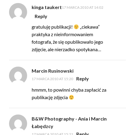
kinga taukert
17 MARCA 2010 AT 14:02
Reply
gratuluję publikacji!
„ciekawa”
praktyka z nieinformowaniem
fotografa, że się opublikowało jego
zdjęcie, ale nierzadko spotykana…
Marcin Rusinowski
Reply
17 MARCA 2010 AT 15:20
hmmm, to powinni chyba zapłacić za
publikację zdjęcia
B&W Photography - Ania i Marcin
Łabędzcy
Reply
17 MARCA 2010 AT 15:21