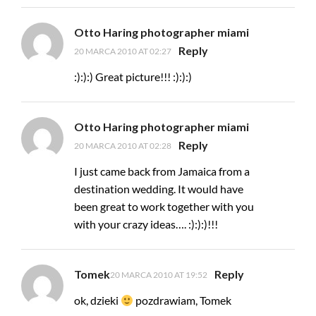
Otto Haring photographer miami
Reply
20 MARCA 2010 AT 02:27
:):):) Great picture!!! :):):)
Otto Haring photographer miami
Reply
20 MARCA 2010 AT 02:28
I just came back from Jamaica from a
destination wedding. It would have
been great to work together with you
with your crazy ideas…. :):):)!!!
Tomek
Reply
20 MARCA 2010 AT 19:52
ok, dzieki
pozdrawiam, Tomek