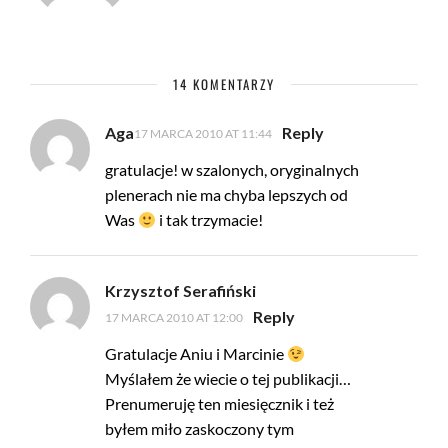
14 KOMENTARZY
Aga
Reply
17 MARCA 2010 AT 11:44
gratulacje! w szalonych, oryginalnych
plenerach nie ma chyba lepszych od
Was
i tak trzymacie!
Krzysztof Serafiński
Reply
17 MARCA 2010 AT 12:00
Gratulacje Aniu i Marcinie
Myślałem że wiecie o tej publikacji…
Prenumeruję ten miesięcznik i też
byłem miło zaskoczony tym