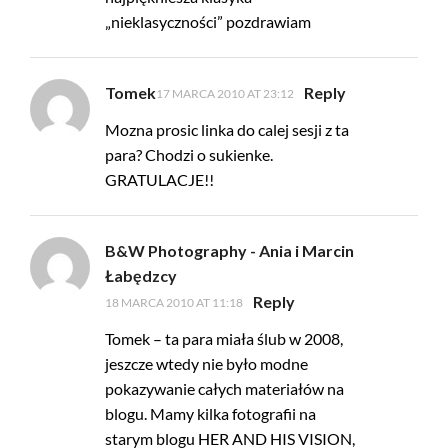
„nieklasyczności” pozdrawiam
Tomek
Reply
17 MARCA 2010 AT 23:12
Mozna prosic linka do calej sesji z ta
para? Chodzi o sukienke.
GRATULACJE!!
B&W Photography - Ania i Marcin
Łabędzcy
Reply
18 MARCA 2010 AT 11:18
Tomek – ta para miała ślub w 2008,
jeszcze wtedy nie było modne
pokazywanie całych materiałów na
blogu. Mamy kilka fotografii na
starym blogu HER AND HIS VISION,