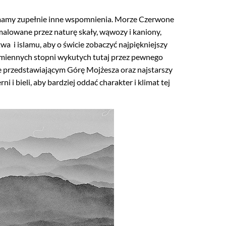
 my mamy zupełnie inne wspomnienia. Morze Czerwone
alowane przez naturę skały, wąwozy i kaniony,
wa i islamu, aby o świcie zobaczyć najpiękniejszy
kamiennych stopni wykutych tutaj przez pewnego
ie przedstawiającym Górę Mojżesza oraz najstarszy
i i bieli, aby bardziej oddać charakter i klimat tej