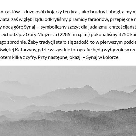
kontrastów – dużo osób kojarzy ten kraj, jako brudny i ubogi, a
ta, zaś w głębi lądu odkryliśmy piramidy faraonów, przepiękne m
 nocą górę Synaj – symboliczny szczyt dla judaizmu, chrześcijańst
iu. Schodząc z Góry Mojżesza (2285 m n.p.m.) pokonaliśmy 3750 
go zbrodnie. Żeby tradycji stało się zadość, to w pierwszym pośc
więtej Katarzyny, gdzie wszystkie fotografie będą wyłącznie w czern
tem kilka z cyfry. Przy następnej okazji – Synaj w kolorze.