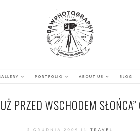
GALLERY
PORTFOLIO
ABOUT US
BLOG
T TUŻ PRZED WSCHODEM SŁOŃCA”
5 GRUDNIA 2009 IN
TRAVEL