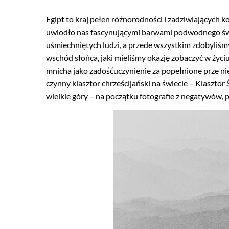
Egipt to kraj pełen różnorodności i zadziwiających 
uwiodło nas fascynującymi barwami podwodnego świa
uśmiechniętych ludzi, a przede wszystkim zdobyliśmy
wschód słońca, jaki mieliśmy okazję zobaczyć w życ
mnicha jako zadośćuczynienie za popełnione prze nie
czynny klasztor chrześcijański na świecie – Klasztor Ś
wielkie góry – na początku fotografie z negatywów, po